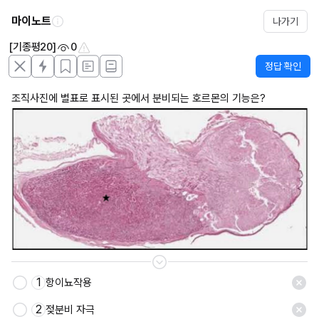
마이노트
나가기
[기종평20]
0
정답 확인
조직사진에 별표로 표시된 곳에서 분비되는 호르몬의 기능은?
1
항이뇨작용
저장
2
젖분비 자극