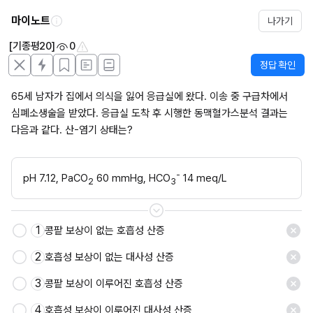
마이노트
나가기
[기종평20]
0
정답 확인
65세 남자가 집에서 의식을 잃어 응급실에 왔다. 이송 중 구급차에서 
심폐소생술을 받았다. 응급실 도착 후 시행한 동맥혈가스분석 결과는 
다음과 같다. 산-염기 상태는?
-
pH 7.12, PaCO
 60 mmHg, HCO
 14 meq/L
2
3
1
콩팥 보상이 없는 호흡성 산증
2
호흡성 보상이 없는 대사성 산증
3
콩팥 보상이 이루어진 호흡성 산증
4
호흡성 보상이 이루어진 대사성 산증