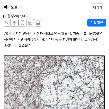
마이노트
나가기
[기종평20]
0
정답 확인
70세 남자가 만성적 기침과 객혈로 병원에 왔다. 가슴 컴퓨터단층촬영 
사진에서 기관지확장증과 폐실질 내 동공 형성이 보인다. 조직검사 
소견이다. 원인은?