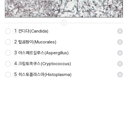
1
칸디다(Candida)
저장
2
털곰팡이(Mucorales)
3
아스페르길루스(Aspergillus)
4
크립토콕쿠스(Cryptococcus)
5
히스토플라스마(Histoplasma)