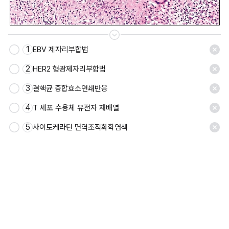
1
EBV 제자리부합법
저장
2
HER2 형광제자리부합법
3
결핵균 중합효소연쇄반응
4
T 세포 수용체 유전자 재배열
5
사이토케라틴 면역조직화학염색