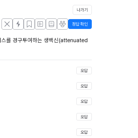
나가기
정답 확인
러스를 경구투여하는 생백신(attenuated 
저장
오답
오답
오답
오답
오답