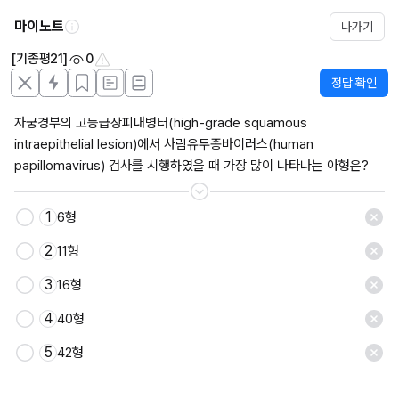
마이노트
나가기
[기종평21]
0
정답 확인
자궁경부의 고등급상피내병터(high-grade squamous 
intraepithelial lesion)에서 사람유두종바이러스(human 
papillomavirus) 검사를 시행하였을 때 가장 많이 나타나는 아형은?
1
6형
저장
2
11형
3
16형
4
40형
5
42형