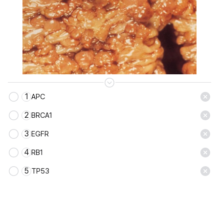
1
APC
저장
2
BRCA1
3
EGFR
4
RB1
5
TP53