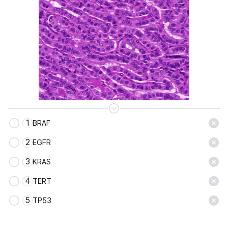
1
BRAF
저장
2
EGFR
3
KRAS
4
TERT
5
TP53