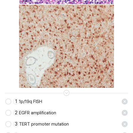
1
1p/19q FISH
저장
2
EGFR amplification
3
TERT promoter mutation