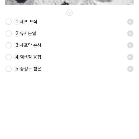
1
세포 포식
저장
2
유사분열
3
세포막 손상
4
염색질 응집
5
중성구 침윤