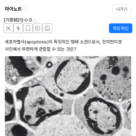
마이노트
나가기
[기종평21]
0
정답 확인
세포자멸사(apoptosis)의 특징적인 형태 소견으로서, 전자현미경 
사진에서 뚜렷하게 관찰할 수 있는 것은?