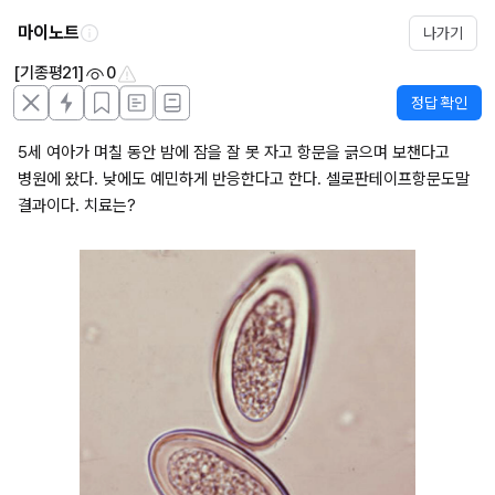
마이노트
나가기
[기종평21]
0
정답 확인
5세 여아가 며칠 동안 밤에 잠을 잘 못 자고 항문을 긁으며 보챈다고 
병원에 왔다. 낮에도 예민하게 반응한다고 한다. 셀로판테이프항문도말 
결과이다. 치료는?