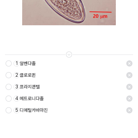
1
알벤다졸
저장
2
클로로퀸
3
프라지콴텔
4
메트로니다졸
5
디에틸카바마진