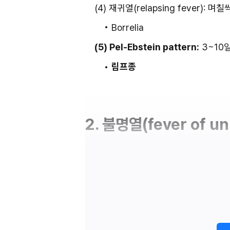
(4) 재귀열(relapsing fever)
• Borrelia
(5) Pel-Ebstein pattern:
 3~1
• 
림프종
2. 불명열(fever of un