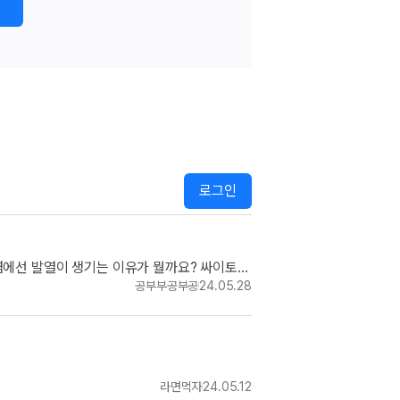
로그인
염에선 발열이 생기는 이유가 뭘까요? 싸이토카
공부부공부공
24.05.28
라면먹자
24.05.12