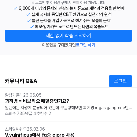
※ 로그인 후 이용권 구매 시 전체 이용 가능합니다.
6,000개 이상의 문제와 연결되는 이론으로 개념과 적용을 한 번에
실제 국시와 동일한 CBT 환경으로 실전 감각 완성
틀린 문제를 매일 자동으로 챙겨주는 ‘오늘의 문제’
메모·암기카드·노트로 만드는 나만의 복습노트
제한 없이 학습 시작하기
이용권을 구매했다면
로그인 하기
커뮤니티 Q&A
로그인
알랑가몰라
26.06.05
괴저병 = 비브리오 패혈증인가요?
알렌에는 저렇게 분류되어 있는데 구글링해보면 괴저병 = gas gangrene만
조회수
735
댓글
4
추천수
2
 의미하는 것 같네요... 의학용어집 등에 보면 괴저병과 비브리오패혈증이 같은 
건가요?
스위밍씨위드
25.02.06
V.vulnificus에서 fq중 cipro 사용