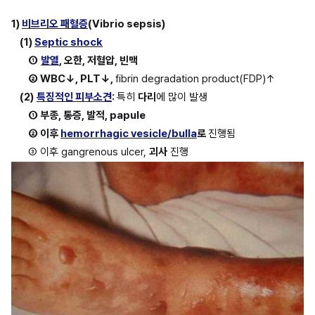
1) 
비브리오 패혈증
(Vibrio sepsis)
(1) 
Septic shock
①
발열
, 오한, 저혈압, 빈맥
② WBC↓, PLT↓, 
fibrin degradation product(FDP)↑
(2)
특징적인 피부소견
: 
특히 
다리
에 많이 발생
① 부종, 통증, 발적, papule
② 이후 
hemorrhagic vesicle/bulla
로 
진행됨
③ 이후 gangrenous ulcer, 
괴사
 진행