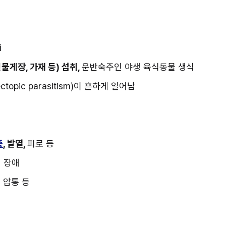
i
민물게장, 가재 등) 섭취, 
운반숙주인 야생 육식동물 생식
opic parasitism)이 흔하게 일어남
증
, 발열, 
피로 등
계 장애
, 압통 등