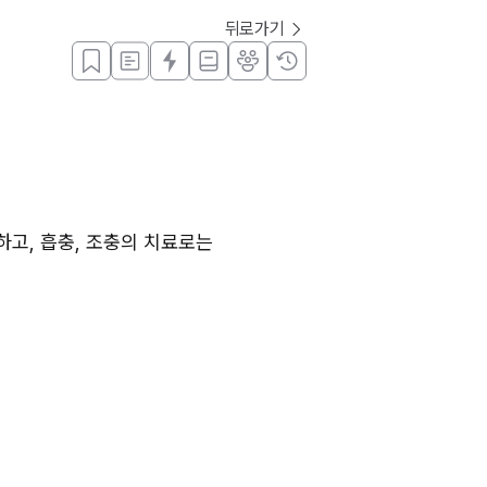
뒤로가기
고, 흡충, 조충의 치료로는 