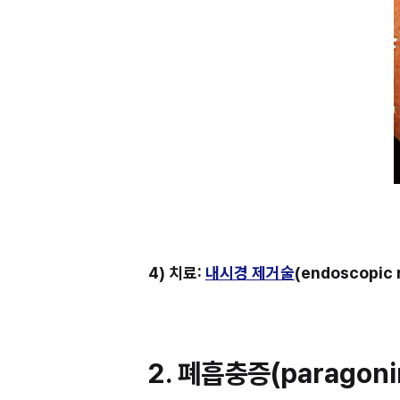
4) 치료: 
내시경 제거술
(endoscopic 
2. 폐흡충증(paragonimi