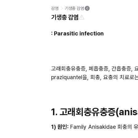
감염
기생충 감염
기생충 감염
: Parasitic infection
고래회충유충증, 폐흡충증, 간흡충증, 
praziquantel을, 회충, 요충의 치료로는
1. 고래회충유충증(anisa
1) 원인:
 Family Anisakidae 회충의 