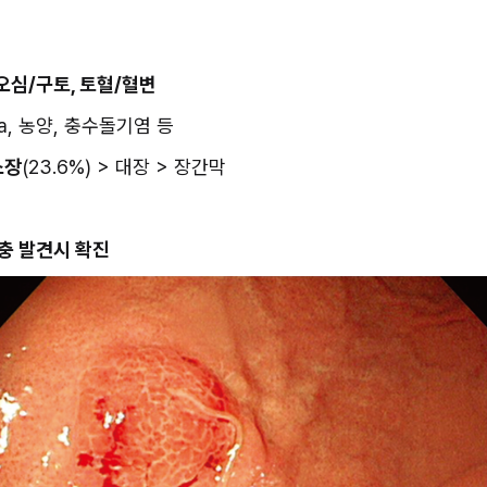
 오심/구토, 토혈/혈변
loma, 농양, 충수돌기염 등
소장
(23.6%) > 대장 > 장간막
충 발견시 확진