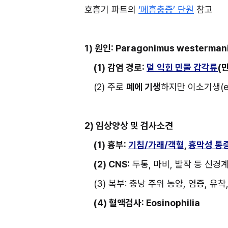
호흡기 파트의 
‘폐흡충증’ 단원
 참고
1) 원인: Paragonimus westerman
(1) 감염 경로: 
덜 익힌 민물 갑각류
(
(2) 주로 
폐에 기생
하지만 이소기생(ect
2) 임상양상 및 검사소견
(1) 흉부: 
기침/가래/객혈
, 
흉막성 통
(2) CNS:
 두통, 마비, 발작 등 신경
(3) 복부: 충낭 주위 농양, 염증, 유착
(4) 혈액검사: Eosinophilia