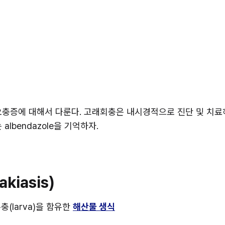
요충증에 대해서 다룬다. 고래회충은 내시경적으로 진단 및 치료하
 albendazole을 기억하자.
kiasis)
유충(larva)을 함유한 
해산물 생식