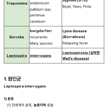
Syphilis (STD)
endemicum
Treponema
Bejel, Yaws, Pinta
pallidum spp. 
pertenue
carateum
burgdorferi
Lyme disease 
(Borreliosis)
Borrelia
recurrentis
Relapsing fever
Many species
Leptospirosis (심하면 
Leptospira
interrogans
Weil’s disease)
1. 원인균
Leptospira interrogans
1) 분포
(1) 전세계적 분포, 
농촌지역
 호발