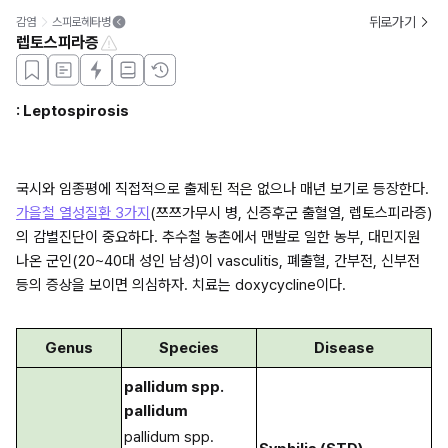
뒤로가기
감염
스피로헤타병
렙토스피라증
: Leptospirosis
국시와 임종평에 직접적으로 출제된 적은 없으나 매년 보기로 등장한다. 
가을철 열성질환 3가지
(쯔쯔가무시 병, 신증후군 출혈열, 렙토스피라증)
의 감별진단이 중요하다. 추수철 농촌에서 맨발로 일한 농부, 대민지원 
나온 군인(20~40대 성인 남성)이 vasculitis, 폐출혈, 간부전, 신부전 
등의 증상을 보이면 의심하자. 치료는 doxycycline이다.
Genus
Species
Disease
pallidum spp. 
pallidum
pallidum spp. 