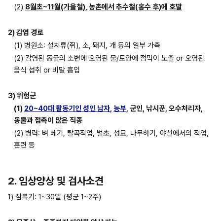
(2) 
8월초~11월(가을철)
, 
농촌에서 추수철(홍수 후)에 호발
2) 감염 경로
(1) 병원소: 설치류(쥐), 소, 돼지, 개 등의 일부 가축
(2) 감염된 동물의 소변에 오염된 물/토양에 점막이 노출 or 오염된 
음식 섭취 or 비말 흡입
3) 위험군
(1) 
20~40대 활동기인 성인 남자
, 
농부
, 군인, 낚시꾼, 오수처리자, 
동물과 접촉이 많은 직종
(2) 병력: 벼 베기, 탈곡작업, 벌초, 성묘, 나무하기, 야산에서의 작업, 
훈련 등
2. 임상양상 및 검사소견
1) 잠복기: 1~30일 (평균 1~2주)