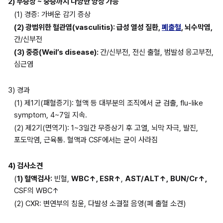
2) 무증상 ~ 중증까지 다양한 양상 가능
(1) 경증: 가벼운 감기 증상
(2) 광범위한 혈관염(vasculitis): 급성 열성 질환, 
폐출혈
, 뇌수막염,
간/신부전
(3) 중증(Weil’s disease): 
간/신부전, 전신 출혈, 범발성 응고부전, 
심근염
3) 경과
(1) 제1기(패혈증기): 혈액 등 대부분의 조직에서 균 검출, flu-like 
symptom, 4~7일 지속.
(2) 제2기(면역기): 1~3일간 무증상기 후 고열, 뇌막 자극, 발진, 
포도막염, 근육통. 혈액과 CSF에서는 균이 사라짐
4) 검사소견
(
1) 혈액검사:
 빈혈, 
WBC↑, ESR↑
, 
AST/ALT↑,
BUN/Cr↑,
CSF의 WBC↑
(2) CXR: 변연부의 침윤, 다발성 소결절 음영(폐 출혈 소견)