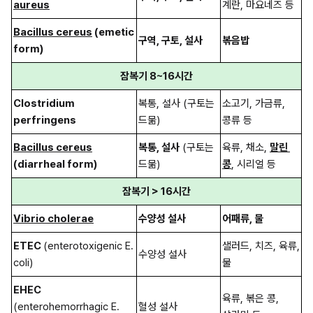
aureus
계란, 마요네즈 등
Bacillus cereus
 (emetic 
구역, 구토, 설사
볶음밥
form)
잠복기 8~16시간
Clostridium 
복통, 설사 (구토는 
소고기, 가금류, 
perfringens
드묾)
콩류 등
Bacillus cereus
복통, 설사
 (구토는 
육류, 채소, 
말린 
(diarrheal form)
드묾)
콩
, 시리얼 등
잠복기 > 16시간
Vibrio cholerae
수양성 설사
어패류, 물
ETEC 
(enterotoxigenic E. 
샐러드, 치즈, 육류, 
수양성 설사
coli)
물
EHEC 
육류, 볶은 콩, 
(enterohemorrhagic E. 
혈성 설사