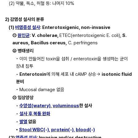
(2) 약물, 독소, 허혈 등: 나머지 10%
2) 감염성 설사의 분류
(1) 
비염증성 설사
:
Enterotoxigenic, non-invasive
① 
원인균
: V. cholerae, 
ETEC(enterotoxigenic E. coli),
 S. 
aureus,
Bacillus cereus,
 C. perfringens
② 병태생리
• 이미 만들어진 toxin을 섭취 / enterotoxin을 생성하는 균이 
장내 침투
• 
Enterotoxin
에 의해 세포 내 cAMP 상승→ 
isotonic fluid 
분비
• Mucosal damage 없음
③ 임상양상
• 
수양성(watery)
, 
voluminous
한 설사
• 
설사 후 복통 완화
• 
발열
 없음
• 
Stool WBC
(-), 
protein
(-), 
blood
(-)
(2) 
염증성 설사
: Invasive and/or destructive