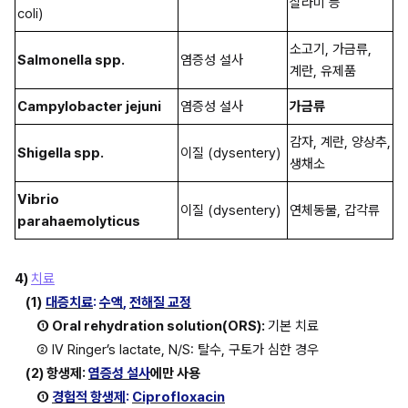
살라미 등
coli)
소고기, 가금류, 
Salmonella spp.
염증성 설사
계란, 유제품
Campylobacter jejuni
염증성 설사
가금류
감자, 계란, 양상추, 
Shigella spp.
이질 (dysentery)
생채소
Vibrio 
이질 (dysentery)
연체동물, 갑각류
parahaemolyticus
4) 
치료
(1)
대증치료
: 
수액
, 
전해질 교정
① Oral rehydration solution(ORS): 
기본 치료
② IV Ringer’s lactate, N/S: 탈수, 구토가 심한 경우
(2) 항생제: 
염증성 설사
에만 사용
① 
경험적 항생제
: 
Ciprofloxacin