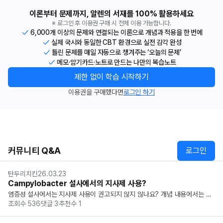
이론부터 문제까지, 알렌의 서재를 100% 활용하세요
※ 로그인 후 이용권 구매 시 전체 이용 가능합니다.
6,000개 이상의 문제와 연결되는 이론으로 개념과 적용을 한 번에
실제 국시와 동일한 CBT 환경으로 실전 감각 완성
틀린 문제를 매일 자동으로 챙겨주는 ‘오늘의 문제’
메모·암기카드·노트로 만드는 나만의 복습노트
제한 없이 학습 시작하기
이용권을 구매했다면
로그인 하기
커뮤니티 Q&A
로그인
탄두리치킨
26.03.23
Campylobacter 설사에서의 지사제 사용?
염증성 설사에서는 지사제 사용이 권고되지 않지 않나요? 개념 내용에서는 지
조회수
536
댓글
3
추천수
1
사제를 대증치료로 사용하라고 되어 있어 질문드립니다!