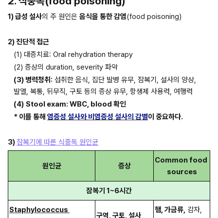
2. 식중독(food poisoning)
1) 급성 설사
의 주 원인은 
음식을 통한 감염
(food poisoning)
2) 진단적 접근
(1) 대증치료: Oral rehydration therapy
(2) 증상의 duration, severity 파악
(3) 병력청취:
 섭취한 음식, 집단 발병 유무, 잠복기, 설사의 양상, 
발열, 복통, 뒤무직, 구토 등의 증상 유무, 항생제 사용력, 여행력
(4)
Stool exam: WBC, blood 확인
* 이를 통해 
염증성 설사와 비염증성 설사의 감별
이 중요하다.
3) 
잠복기에 따른 식중독 원인균
Common food 
원인균
증상
sources
잠복기 1~6시간
Staphylococcus 
햄, 가금류,
 감자, 
구역, 구토, 설사