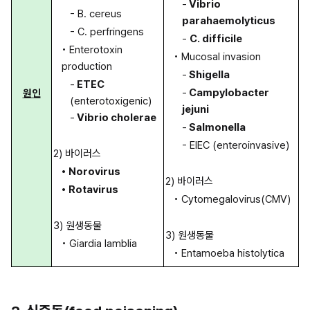
-
 Vibrio 
- B. cereus
parahaemolyticus
- C. perfringens
- 
C. difficile
• Enterotoxin 
• Mucosal invasion
production
-
 Shigella
-
 ETEC 
-
 Campylobacter 
원인
(enterotoxigenic)
jejuni
-
 Vibrio cholerae
-
 Salmonella
- EIEC (enteroinvasive)
2) 바이러스
• Norovirus
2) 바이러스
• Rotavirus
• Cytomegalovirus(CMV)
3) 원생동물
3) 원생동물
• Giardia lamblia
• Entamoeba histolytica