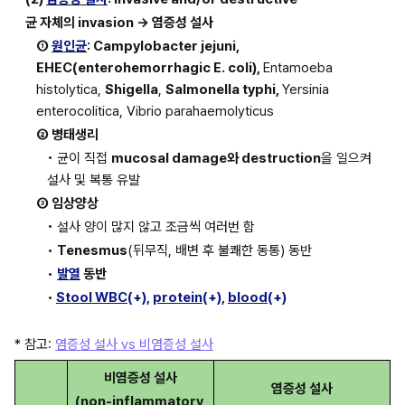
균 자체의 invasion → 염증성 설사
① 
원인균
: Campylobacter jejuni,
EHEC(enterohemorrhagic E. coli), 
Entamoeba 
histolytica, 
Shigella
, 
Salmonella typhi, 
Yersinia 
enterocolitica, Vibrio parahaemolyticus
② 병태생리
• 균이 직접 
mucosal damage와 destruction
을 일으켜 
설사 및 복통 유발
③ 임상양상
• 설사 양이 많지 않고 조금씩 여러번 함
• 
Tenesmus
(뒤무직, 배변 후 불쾌한 동통) 동반
• 
발열
 동반
•
Stool WBC
(+), 
protein
(+), 
blood
(+)
* 참고: 
염증성 설사 vs 비염증성 설사
비염증성 설사
염증성 설사
(non-inflammatory 