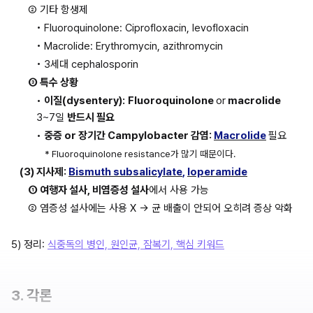
② 기타 항생제
• Fluoroquinolone: Ciprofloxacin, levofloxacin
• Macrolide: Erythromycin, azithromycin
• 3세대 cephalosporin
③ 특수 상황
• 
이질(dysentery):
Fluoroquinolone 
or
 macrolide 
3~7일 
반드시 필요
• 
중증 or 장기간 Campylobacter 감염: 
Macrolide
필요
* Fluoroquinolone resistance가 많기 때문이다.
(3) 지사제: 
Bismuth subsalicylate
, 
loperamide
① 여행자 설사, 비염증성 설사
에서 사용 가능
② 염증성 설사에는 사용 X → 균 배출이 안되어 오히려 증상 악화
5) 정리: 
식중독의 병인, 원인균, 잠복기, 핵심 키워드
3. 각론