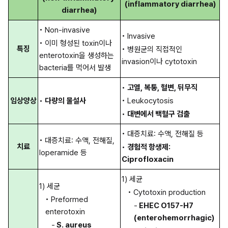
(inflammatory diarrhea)
diarrhea)
• Non-invasive
• Invasive
• 이미 형성된 toxin이나 
특징
• 병원균의 직접적인 
enterotoxin을 생성하는 
invasion이나 cytotoxin
bacteria를 먹어서 발생
• 
고열, 복통, 혈변, 뒤무직
임상양상
• 
다량의 물설사
• Leukocytosis
• 
대변에서 백혈구 검출
• 대증치료: 수액, 전해질 등
• 대증치료: 수액, 전해질, 
치료
• 
경험적 항생제: 
loperamide 등
Ciprofloxacin
1) 세균
1) 세균
• Cytotoxin production
• Preformed 
-
 EHEC O157-H7 
enterotoxin
(enterohemorrhagic)
-
 S. aureus