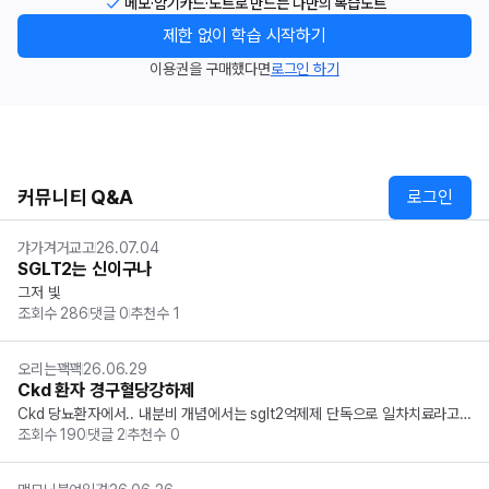
메모·암기카드·노트로 만드는 나만의 복습노트
제한 없이 학습 시작하기
이용권을 구매했다면
로그인 하기
커뮤니티 Q&A
로그인
갸가겨거교고
26.07.04
SGLT2는 신이구나
그저 빛
조회수
286
댓글
0
추천수
1
오리는꽥꽥
26.06.29
Ckd 환자 경구혈당강하제
Ckd 당뇨환자에서.. 내분비 개념에서는 sglt2억제제 단독으로 일차치료라고
조회수
190
댓글
2
추천수
0
 쓰여있고 신장 개념에서는 멧포민+sglt2i가 일차치료라고 되오있네요..? 우리
나라 가이드라인에도 sglt2억제제 단독으로 쓰는것처럼 되어있던데 또 작년
 임종평에서 일차치료...