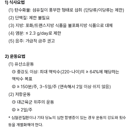
1) 식사요법
(1) 탄수화물: 섬유질이 풍부한 형태로 섭취 (단당류/이당류는 제한)
(2) 단백질: 제한 불필요
(3) 지방: 포화/트랜스지방 식품을 불포화지방 식품으로 대체
(4) 염분: ≤ 2.3 g/day로 제한
(5) 음주: 가급적 금주 권고
2) 운동요법
(1) 유산소운동
① 중강도 이상: 최대 맥박수(220-나이)의 ≥ 64%에 해당하는 
맥박수 목표
② ≥ 150분/주, 3~5일/주 (연속해서 2일 이상 쉬지 않음)
(2) 저항운동
① 대근육군 위주의 운동
② ≥ 2일/주
* 심혈관질환이나 기타 당뇨의 심한 합병증이 있는 경우 운동의 강도와 횟수 
등을 개별화해야 한다. 