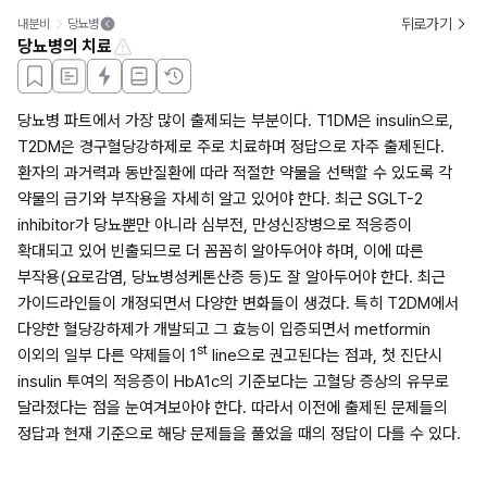
뒤로가기
내분비
당뇨병
당뇨병의 치료
당뇨병 파트에서 가장 많이 출제되는 부분이다. T1DM은 insulin으로, 
T2DM은 경구혈당강하제로 주로 치료하며 정답으로 자주 출제된다. 
환자의 과거력과 동반질환에 따라 적절한 약물을 선택할 수 있도록 각 
약물의 금기와 부작용을 자세히 알고 있어야 한다. 최근 SGLT-2 
inhibitor가 당뇨뿐만 아니라 심부전, 만성신장병으로 적응증이 
확대되고 있어 빈출되므로 더 꼼꼼히 알아두어야 하며, 이에 따른 
부작용(요로감염, 당뇨병성케톤산증 등)도 잘 알아두어야 한다. 최근 
가이드라인들이 개정되면서 다양한 변화들이 생겼다. 특히 T2DM에서 
다양한 혈당강하제가 개발되고 그 효능이 입증되면서 metformin 
st
이외의 일부 다른 약제들이 1
 line으로 권고된다는 점과, 첫 진단시 
insulin 투여의 적응증이 HbA1c의 기준보다는 고혈당 증상의 유무로 
달라졌다는 점을 눈여겨보아야 한다. 따라서 이전에 출제된 문제들의 
정답과 현재 기준으로 해당 문제들을 풀었을 때의 정답이 다를 수 있다.