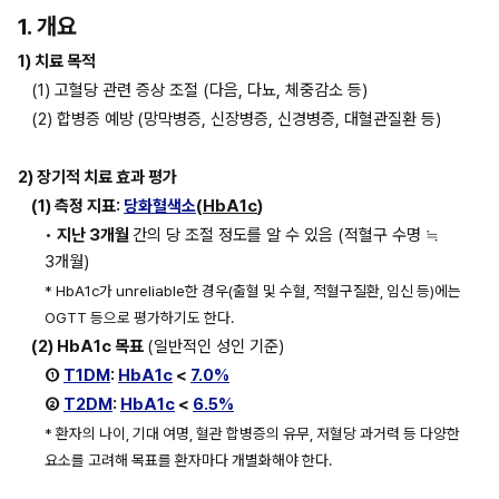
1. 개요
1) 치료 목적
(1) 고혈당 관련 증상 조절 (다음, 다뇨, 체중감소 등)
(2) 합병증 예방
(망막병증, 신장병증, 신경병증, 대혈관질환 등)
2) 장기적 치료 효과 평가
(1) 측정 지표: 
당화혈색소
(
HbA1c
)
• 
지난 3개월 
간의 당 조절 정도를 알 수 있음 (적혈구 수명 ≒ 
3개월)
* HbA1c가 unreliable한 경우(출혈 및 수혈, 적혈구질환, 임신 등)에는 
OGTT 등으로 평가하기도 한다.
(2) HbA1c 목표 
(일반적인 성인 기준)
① 
T1DM
: 
HbA1c
 < 
7.0%
② 
T2DM
: 
HbA1c
 < 
6.5%
* 환자의 나이, 기대 여명, 혈관 합병증의 유무, 저혈당 과거력 등 다양한 
요소를 고려해 목표를 환자마다 개별화해야 한다.