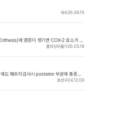
국수
26.06.15
thesis)에 염증이 생기면 COX-2 효소가 과
플라잉비둘기
26.05.19
 패트릭검사시 posterior 부분에 통증이
호산구
24.12.09