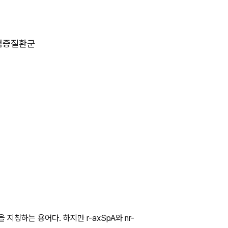
 염증질환군
A만을 지칭하는 용어다. 하지만 r-axSpA와 nr-