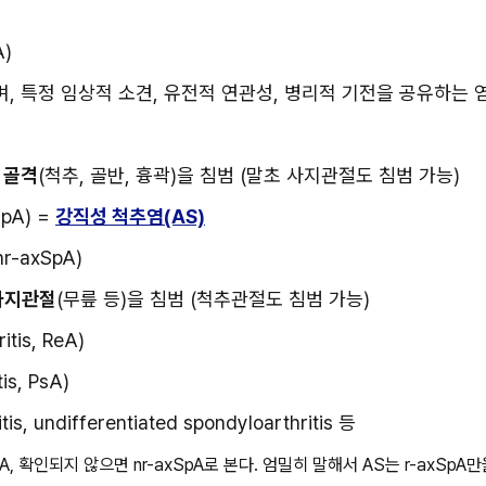
A)
하며, 특정 임상적 소견, 유전적 연관성, 병리적 기전을 공유하는
 골격
(척추, 골반, 흉곽)을 침범 (말초 사지관절도 침범 가능)
pA) = 
강직성 척추염(AS)
nr-axSpA)
사지관절
(무릎 등)을 침범 (척추관절도 침범 가능)
ritis, ReA)
tis, PsA)
tis, undifferentiated spondyloarthritis 등
-axSpA, 확인되지 않으면 nr-axSpA로 본다. 엄밀히 말해서 AS는 r-axSp