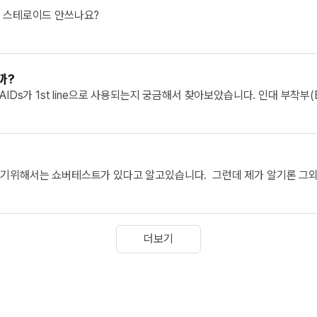
 스테로이드 안쓰나요?
까?
Ds가 1st line으로 사용되는지 궁금해서 찾아보았습니다. 인대 부착부(En
E2​는 뼈를 만드는 W...
위해서는 쇼버테스트가 있다고 알고있습니다.  그런데 제가 알기론 그외에도
성척추염의 가능성이 있다고 알고있는데  ...
더보기