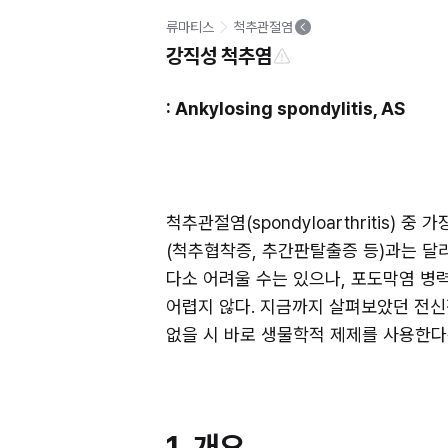
류마티스
척추관절염
강직성 척추염
: Ankylosing spondylitis, AS
척추관절염(spondyloarthritis)
(척추협착증, 추간판탈출증 등)과는 달리 
다소 어려울 수는 있으나, 포도막염 병력
어렵지 않다. 지금까지 살펴보았던 전신적
없을 시 바로 생물학적 제제를 사용한다
1. 개요