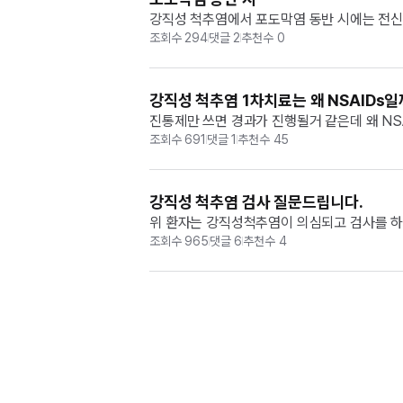
강직성 척추염에서 포도막염 동반 시에는 전신
조회수
294
댓글
2
추천수
0
강직성 척추염 1차치료는 왜 NSAIDs일
진통제만 쓰면 경과가 진행될거 같은데 왜 NSAI
활성화되면서 PGE2​가 폭발적으로 분비  → PG
조회수
691
댓글
1
추천수
45
강직성 척추염 검사 질문드립니다.
위 환자는 강직성척추염이 의심되고 검사를 하기
 있으면 si joint 문제가 있다는 뜻이고 강직
조회수
965
댓글
6
추천수
4