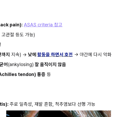
ack pain): 
ASAS criteria 참고
, 고관절 등도 가능)
생
시간까지
 지속) → 
낮에 
활동을 하면서 호전
 → 야간에 다시 악화
 굳어
(ankylosing)
 잘 움직이지 않음
Achilles tendon) 통증
 등
is): 
주로 일측성, 재발 흔함, 척추염보다 선행 가능