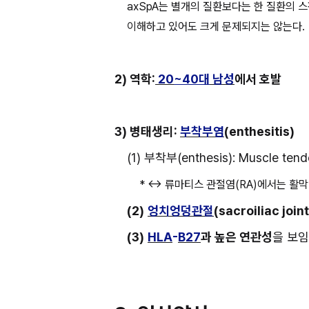
axSpA는 별개의 질환보다는 한 질환의 스
이해하고 있어도 크게 문제되지는 않는다.
2) 역학:
 20
~40대
 남성
에서 호발
3) 병태생리: 
부착부염
(enthesitis)
(1) 부착부(enthesis): Muscle te
* ↔ 류마티스 관절염(RA)에서는 활막염(
(2)
엉치엉덩관절
(sacroiliac joi
(3)
HLA
-
B27
과 높은 연관성
을 보임