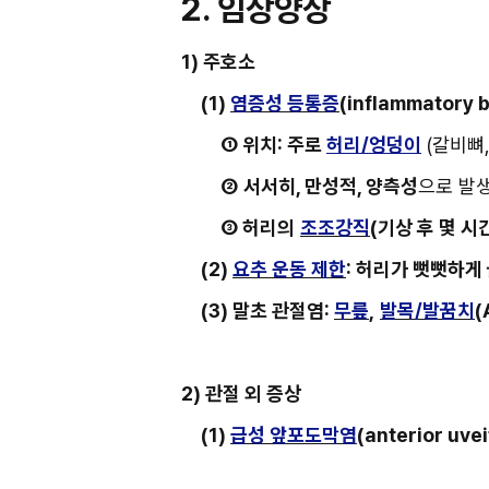
2. 임상양상
1) 주호소
(1) 
염증성 등통증
(inflammatory b
① 위치: 주로 
허리/엉덩이
(갈비뼈
②
서서히, 만성적, 양측성
으로 발
③ 허리의
조조강직
(기상 후 몇 
(2) 
요추 운동 제한
: 허리가 뻣뻣하게
(3) 말초 관절염: 
무릎
,
발목/발꿈치
(
2) 관절 외 증상
(1) 
급성 앞포도막염
(anterior uveit