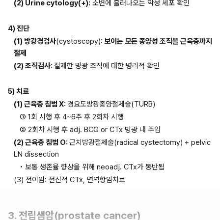
(2) Urine cytology(+):
 소변에 흘러나오는 악성 세포 확인
4) 진단
(1) 방광경검사
(cystoscopy)
: 보이는 모든 종양성 조직을 근육층까지 
절제
(2) 조직검사: 
절제한 방광 조직에 대한 병리적 확인
5) 치료
(1) 근육층 침범 X: 
경요도방광종양절제술(TURB)
① 1회 시행 후 4~6주 후 2회차 시행
② 2회차 시행 후 adj. BCG or CTx 방광 내 주입
(2) 근육층 침범 O: 
근치방광절제술(radical cystectomy) + pelvic 
LN dissection
• 보통 생존율 향상을 위해 neoadj. CTx가 동반됨
(3) 전이암: 전신적 CTx, 면역항암치료
3. 전립샘암(prostate cancer)