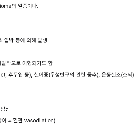
glioma의 일종이다.
소 압박 등에 의해 발생
대발작으로 이행되기도 함
 tract, 후두엽 등), 실어증(우성반구의 관련 중추), 운동실조(소뇌)
 양상
여 뇌혈관 vasodilation)