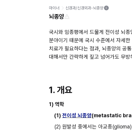
마이너
신경과/신경외과-뇌종양
뇌종양
국시와 임종평에서 드물게 전이성 뇌종양
분야이기 때문에 국시 수준에서 자세한 문
치료가 필요하다는 점과, 뇌종양의 공통적인 임
대해서만 간략하게 짚고 넘어가도 무방
1. 개요
1) 역학
(1) 
전이성 뇌종양
(metastatic br
(2) 원발성 중에서는 아교종(glioma)