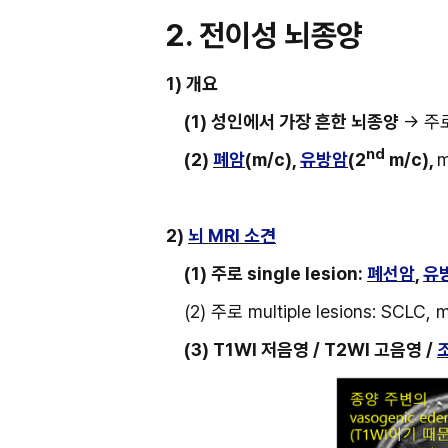
2. 전이성 뇌종양
1) 개요
(1) 성인에서 가장 흔한 뇌종양 
→ 주
nd
(2) 
폐암
(m/c), 
유방암
(2
 m/c), 
m
2) 
뇌 MRI 소견
(1) 주로 single lesion: 
폐선암
, 
유
(2) 주로 multiple lesions: SCLC,
(3) T1WI 저음영 / T2WI 고음영 / 