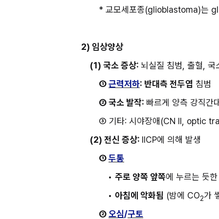
* 교모세포종(glioblastoma)는 
2) 임상양상
(1) 국소 증상: 
뇌실질 침범, 출혈, 국
① 
근력저하
: 반대측 전두엽
 침범
② 국소 발작: 
빠르게 양측 강직간
③ 기타: 시야장애(CN II, optic
(2) 전신 증상: 
IICP에 의해 발생
① 
두통
• 
주로 양쪽 앞쪽
에 누르는 듯한
• 
아침에 악화됨
 (밤에 CO
가 쌓
2
② 
오심
/
구토