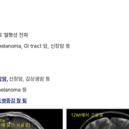
로 혈행성 전파
elanoma, GI tract 암, 신장암 등
방암
, 
신장암, 갑상샘암 등
 melanoma 등
조영증강 잘 됨