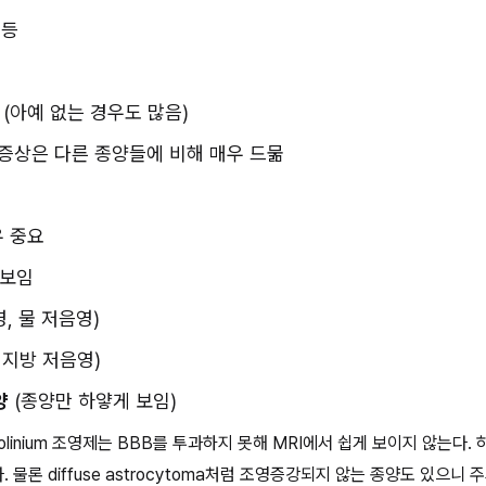
 등
(아예 없는 경우도 많음)
 증상은 다른 종양들에 비해 매우 드묾
우 중요
 보임
영, 물 저음영)
 지방 저음영)
양
 (종양만 하얗게 보임)
olinium 조영제는 BBB를 투과하지 못해 MRI에서 쉽게 보이지 않는다.
 물론 diffuse astrocytoma처럼 조영증강되지 않는 종양도 있으니 