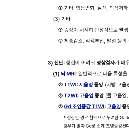
③ 기타: 행동변화, 실신, 의식저하
(3) 기타
① 증상이 서서히 만성적으로 발생 
② 체중감소, 식욕부진, 발열 등의
3) 진단: 
생검이 어려워 
영상검사
가 매
(1) 
뇌 MRI
: 일반적으로 다음 특성을
① 
T1WI
: 
저음영
 종양
 (지방 고음
② 
T2WI:
고음영
 종양 
(물 고음영,
③ 
Gd 조영증강 T1WI
: 
고음영
 종
* 정상일 경우 혈액으로 투여한 Gad
경우가 많아 Gd로 쉽게 조영증강된다.