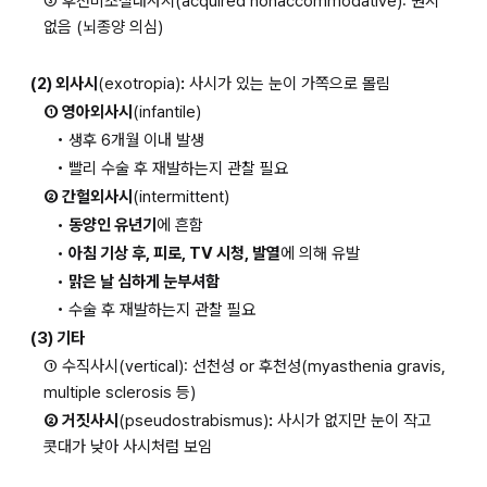
③ 후천비조절내사시(acquired nonaccommodative): 원시 
없음 (뇌종양 의심)
(2) 외사시
(exotropia)
:
 사시가 있는 눈이 가쪽으로 몰림
① 영아외사시
(infantile)
• 생후 6개월 이내 발생
• 빨리 수술 후 재발하는지 관찰 필요
② 간헐외사시
(intermittent)
• 
동양인 유년기
에 흔함
• 
아침 기상 후, 피로, TV 시청, 발열
에 의해 유발
• 
맑은 날 심하게 눈부셔함
• 수술 후 재발하는지 관찰 필요
(3) 기타
① 수직사시(vertical): 선천성 or 후천성(myasthenia gravis, 
multiple sclerosis 등)
② 거짓사시
(pseudostrabismus)
:
 사시가 없지만 눈이 작고 
콧대가 낮아 사시처럼 보임