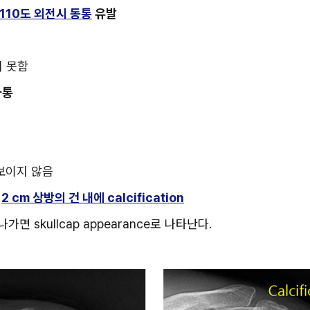
~110도 외전시 동통
 유발
지 못함
사통
on 보이지 않음
~
2 cm 상방의 건 내에 calcification
면 skullcap appearance로 나타난다.