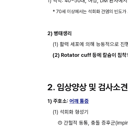
1) 역학: 40~50대, 여성, DM 환자에
* 70세 이상에서는 석회화 건염의 빈도가
2) 병태생리
(1) 활력 세포에 의해 능동적으로 진
(2) Rotator cuff 등에 칼슘이 침착
2. 임상양상 및 검사소견
1) 주호소: 
어깨 통증
(1) 석회화 형성기
① 간헐적 동통, 충돌 증후군(impin