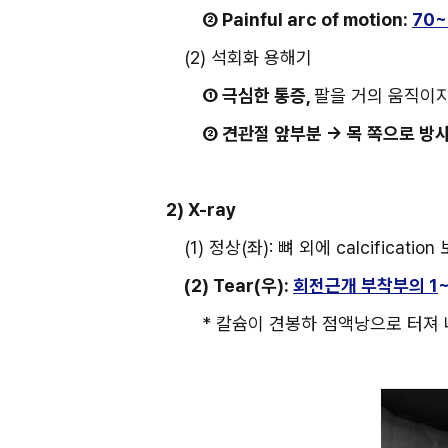
② Painful arc of motion: 
70
(2) 석회화 용해기
① 극심한 통증, 
팔을 거의 움직이
② 견관절 앞부분 → 목 쪽으로 방
2) X-ray
(1) 정상(좌): 뼈 외에 calcificati
(2) Tear(우): 
회전근개 부착부의 1
* 칼슘이 견봉하 점액낭으로 터져 나가