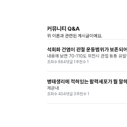
커뮤니티 Q&A
위
이론과
관련된 게시글이에요.
석회화 건염이 관절 운동범위가 보존되
내용에 보면 70-110도 외전시 관절 동통 유
조회수
884
댓글
1
추천수
1
병태생리에 적혀있는 활력세포가 뭘 말하
제곧내
조회수
404
댓글
3
추천수
1