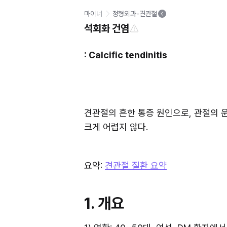
마이너
정형외과-견관절
석회화 건염
: Calcific tendinitis
견관절의 흔한 통증 원인으로, 관절의 운동
크게 어렵지 않다.
요약: 
견관절 질환 요약
1. 개요