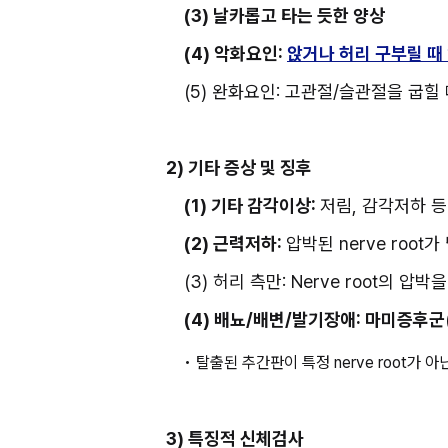
(3) 날카롭고 타는 듯한 양상
(4) 악화요인: 
앉거나 허리 구부릴 때
(5) 완화요인: 고관절/슬관절을 굽힐
2) 기타 증상 및 징후
(1) 기타 감각이상: 
저림, 감각저하 등
(2) 근력저하: 
압박된 nerve roo
(3) 허리 측만: Nerve root의
(4) 배뇨/배변/발기장애: 마미증후군
• 탈출된 추간판이 특정 nerve root가 아닌 
3) 특징적 신체검사