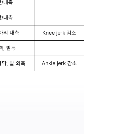
앞/내측
앞/내측
종아리 내측
Knee jerk 감소
측, 발등
바닥, 발 외측
Ankle jerk 감소