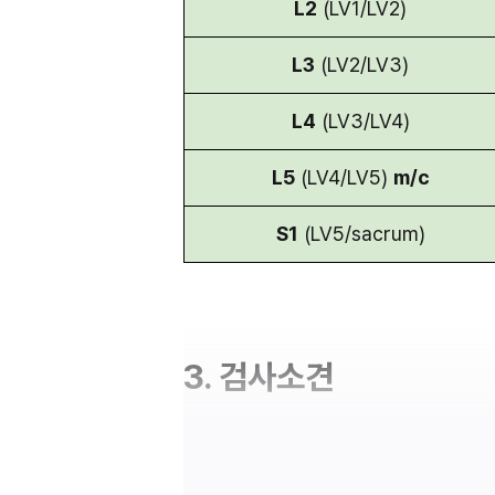
L2
 (LV1/LV2)
L3
 (LV2/LV3)
L4
 (LV3/LV4)
L5
 (LV4/LV5) 
m/c
S1
 (LV5/sacrum)
3. 검사소견