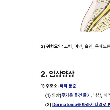
2) 위험요인: 
고령, 비만, 흡연, 육체노
2. 임상양상
1) 주호소: 
허리 통증
(1) 외상(
무거운 물건 들기
, 낙상, 허
(2) 
Dermatome을 따라서 다리로 