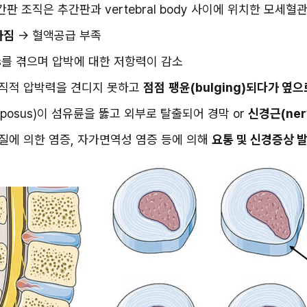
추간판 조직은 추간판과 vertebral body 사이에 위치한 모
아짐
 → 혈액공급 부족
sis를 겪으며 압박에 대한 저항력이 감소
)이 수직적 압박력을 견디지 못하고 
점점
팽윤(bulging)되다가 옆
ulposus)이 섬유륜을 뚫고 외부로 탈출되어 경막 or 
신경근(ner
물질에 의한 염증, 자가면역성 염증 등에 의해 
요통 및 신경증상 