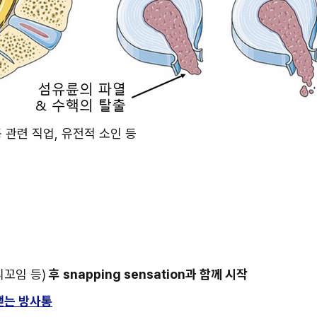
동 관련 직업, 유전적 소인 등
리꼬임 등)
 후 snapping sensation과 함께 시작
뻗는 방사통