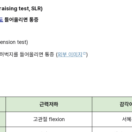
raising test, SLR)
도
 들어올리면 통증
tension test)
 허벅지를 들어올리면 통증 (
외부 이미지
)
근력저하
감각
고관절 flexion
서혜