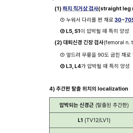
(1) 
하지 직거상 검사
(straight leg 
① 누워서 다리를 편 채로
30
~
70
② L5, S1
이 압박될 때 특히 양성
(2) 대퇴신경 긴장 검사
(femoral n. 
① 엎드려 무릎을 90도 굽힌 채로
② L3, L4
가 압박될 때 특히 양성
4) 추간판 탈출 위치의 localization
압박되는 신경근
 (탈출된 추간판)
L1 
(TV12/LV1)