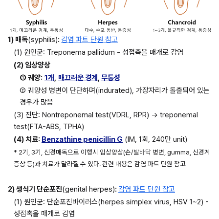
1) 매독
(syphilis)
: 
감염 파트 단원 참고
(1) 원인균: Treponema pallidum - 성접촉을 매개로 감염
(2) 임상양상
① 궤양:
1개
,
매끄러운 경계
, 
무통성
② 궤양성 병변이 단단하며(indurated), 가장자리가 돌출되어 있는 
경우가 많음
(3) 진단: Nontreponemal test(VDRL, RPR) → treponemal 
test(FTA-ABS, TPHA)
(4) 치료: 
Benzathine penicillin G
 (IM, 1회, 240만 unit)
* 2기, 3기, 신경매독으로 이행시 임상양상(손/발바닥 병변, gumma, 신경계 
증상 등)과 치료가 달라질 수 있다. 관련 내용은 감염 파트 단원 참고
2) 생식기 단순포진
(genital herpes)
: 
감염 파트 단원 참고
(1) 원인균: 단순포진바이러스(herpes simplex virus, HSV 1~2) - 
성접촉을 매개로 감염