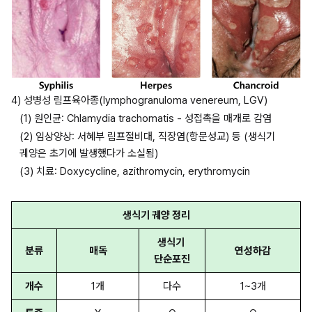
4) 성병성 림프육아종(lymphogranuloma venereum, LGV) 
(1) 원인균: Chlamydia trachomatis - 성접촉을 매개로 감염
(2) 임상양상: 서혜부 림프절비대, 직장염(항문성교) 등 (생식기 
궤양은 초기에 발생했다가 소실됨)
(3) 치료: Doxycycline, azithromycin, erythromycin
생식기 궤양 정리
생식기 
분류
매독
연성하감
단순포진
개수
1개
다수
1~3개