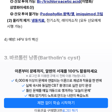
① 산모 투여 가능: 
Bi-/t
richloroacetic acid
(이염화/
삼염화아세트산)
② 산모 투여 불가능: 
Podophyllin 용액/젤
, 
imiquimod 크림
(2) 물리적 제거: 
냉동치료
,
 전기소작, 레이저소작 (모두 산모에게 
시행 가능)
4) 예방: HPV 9가 백신
3. 바르톨린 낭종(Bartholin’s cyst)
이론부터 문제까지, 알렌의 서재를 100% 활용하세요
※ 로그인 후 이용권 구매 시 전체 이용 가능합니다.
6,000개 이상의 문제와 연결되는 이론으로 개념과 적용을 한 번에
실제 국시와 동일한 CBT 환경으로 실전 감각 완성
틀린 문제를 매일 자동으로 챙겨주는 ‘오늘의 문제’
메모·암기카드·노트로 만드는 나만의 복습노트
제한 없이 학습 시작하기
이용권을 구매했다면
로그인 하기