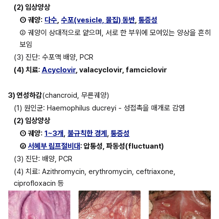
(2) 임상양상
① 궤양:
다수
,
수포(vesicle, 물집) 동반
, 
통증성
② 궤양이 상대적으로 얕으며, 서로 한 부위에 모여있는 양상을 흔히 
보임
(3) 진단: 수포액 배양, PCR
(4) 치료: 
Acyclovir
, valacyclovir, famciclovir
3) 연성하감
(chancroid, 무른궤양)
(1) 원인균: Haemophilus ducreyi - 성접촉을 매개로 감염
(2) 임상양상
① 궤양:
1~3개
,
불규칙한 경계
, 
통증성
② 
서혜부 림프절비대
: 압통성, 파동성(fluctuant)
(3) 진단: 배양, PCR
(4) 치료: Azithromycin, erythromycin, ceftriaxone, 
ciprofloxacin 등