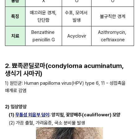
통증
X
O
O
매끄러운 경계, 
수포, 모여서 
특징
불규칙한 경계
단단함
발생
Benzathine 
Azithromycin, 
치료
Acyclovir
penicillin G
ceftriaxone
2. 뾰족콘딜로마(condyloma acuminatum, 
생식기 사마귀)
1) 원인균: Human papilloma virus(HPV) type 6, 11 - 성접촉을 
매개로 감염
2)
임상양상
(1) 
무통성 외음부 덩이
: 양치잎, 꽃양배추(cauliflower) 모양
(2) 가끔 출혈, 가려움증, 국소 분비물 발생