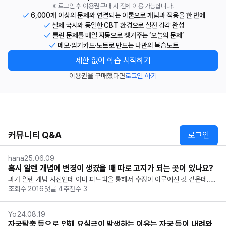
※ 로그인 후 이용권 구매 시 전체 이용 가능합니다.
6,000개 이상의 문제와 연결되는 이론으로 개념과 적용을 한 번에
실제 국시와 동일한 CBT 환경으로 실전 감각 완성
틀린 문제를 매일 자동으로 챙겨주는 ‘오늘의 문제’
메모·암기카드·노트로 만드는 나만의 복습노트
제한 없이 학습 시작하기
이용권을 구매했다면
로그인 하기
커뮤니티 Q&A
로그인
hana
25.06.09
혹시 알렌 개념에 변경이 생겼을 때 따로 고지가 되는 곳이 있나요?
과거 알렌 개념 사진인데 아마 피드백을 통해서 수정이 이루어진 것 같은데..ㅠ
조회수
2016
댓글
4
추천수
3
ㅠ 이런 게 더 있을까봐 살짝 두렵네요.
Yo
24.08.19
자궁탈출 등으로 인해 요실금이 발생하는 이유는 자궁 등이 내려와