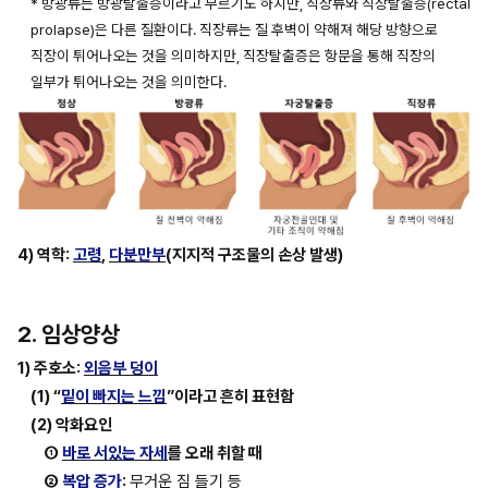
* 방광류는 방광탈출증이라고 부르기도 하지만, 직장류와 직장탈출증(rectal 
prolapse)은 다른 질환이다. 직장류는 질 후벽이 약해져 해당 방향으로 
직장이 튀어나오는 것을 의미하지만, 직장탈출증은 항문을 통해 직장의 
일부가 튀어나오는 것을 의미한다.
4) 역학: 
고령
, 
다분만부
(지지적 구조물의 손상 발생)
2. 임상양상
1) 주호소:
외음부 덩이
(1) “
밑이 빠지는 느낌
”이라고 흔히 표현함
(2) 악화요인
① 
바로 서있는 자세
를 오래 취할 때
② 
복압 증가
: 
무거운 짐 들기 등