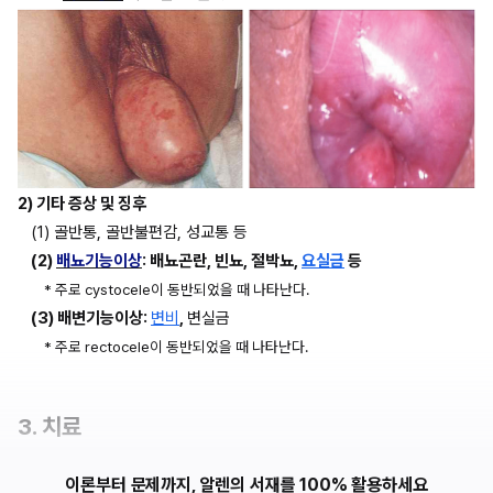
2) 기타 증상 및 징후
(1) 골반통, 골반불편감, 성교통 등
(2) 
배뇨기능이상
: 배뇨곤란, 빈뇨, 절박뇨, 
요실금
 등
* 주로 cystocele이 동반되었을 때 나타난다.
(3) 배변기능이상: 
변비
, 
변실금
* 주로 rectocele이 동반되었을 때 나타난다.
3. 치료
이론부터 문제까지, 알렌의 서재를 100% 활용하세요