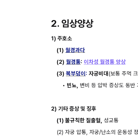
2. 임상양상
1) 주호소
(1)
월경과다
(2)
월경통
:
이차성 월경통 양상
(3)
복부덩이
:
자궁비대
(보통 주먹 크
• 
빈뇨,
 변비 등 압박 증상도 동반
2)
기타 증상 및 징후
(1) 불규칙한 질출혈,
 성교통
(2) 자궁 압통, 자궁/난소의 운동성 정