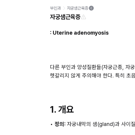
부인과
자궁샘근육증
자궁샘근육증
: Uterine adenomyosis
다른 부인과 양성질환들(자궁근종, 자궁내
헷갈리지 않게 주의해야 한다. 특히 초
1. 개요
• 
정의: 
자궁내막의 샘(gland)과 사이