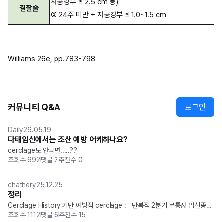
자궁경부 ≤ 2.5 cm 등)
결찰술
② 24주 미만 + 자궁경부 ≤ 1.0~1.5 cm
Williams 26e, pp.783-798
커뮤니티 Q&A
로그인
Daily
26.05.19
다태임신에서는 조산 예방 어케하나요?
cerclage도 안되면.....??
조회수
692
댓글
2
추천수
0
chathery
25.12.25
정리
Cerclage History 기반 예방적 cerclage :   반복적 2분기 무통성 임신종결
조회수
1112
댓글
6
추천수
15
 US 기반 예방적 cerclage : ( 자발적조산 Hx. + short cervix<2.5cm ) R