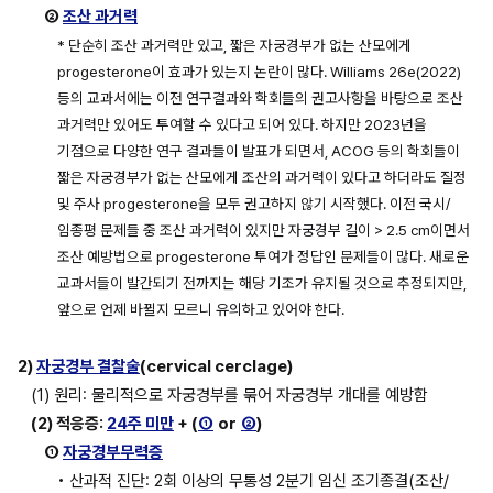
② 
조산 과거력
* 단순히 조산 과거력만 있고, 짧은 자궁경부가 없는 산모에게 
progesterone이 효과가 있는지 논란이 많다. Williams 26e(2022) 
등의 교과서에는 이전 연구결과와 학회들의 권고사항을 바탕으로 조산 
과거력만 있어도 투여할 수 있다고 되어 있다. 하지만 2023년을 
기점으로 다양한 연구 결과들이 발표가 되면서, ACOG 등의 학회들이 
짧은 자궁경부가 없는 산모에게 조산의 과거력이 있다고 하더라도 질정 
및 주사 progesterone을 모두 권고하지 않기 시작했다. 이전 국시/
임종평 문제들 중 조산 과거력이 있지만 자궁경부 길이 > 2.5 cm이면서 
조산 예방법으로 progesterone 투여가 정답인 문제들이 많다. 새로운 
교과서들이 발간되기 전까지는 해당 기조가 유지될 것으로 추정되지만, 
앞으로 언제 바뀔지 모르니 유의하고 있어야 한다.
2) 
자궁경부 결찰술
(cervical cerclage)
(1) 원리: 물리적으로 자궁경부를 묶어 자궁경부 개대를 예방함
(2) 적응증: 
24주 미만
 + (
①
or
②
)
① 
자궁경부무력증
• 산과적 진단: 2회 이상의 무통성 2분기 임신 조기종결(조산/