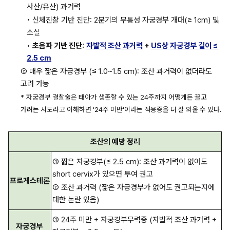
사산/유산) 과거력
• 신체진찰 기반 진단: 2분기의 무통성 자궁경부 개대(≥ 1cm) 및 
소실
• 
초음파 기반 진단:
자발적 조산 과거력
 + 
US상 자궁경부 길이 ≤ 
2.5 cm
② 매우 짧은 자궁경부 (≤ 1.0~1.5 cm): 조산 과거력이 없더라도 
고려 가능
*
자궁경부 결찰술은 태아가 생존할 수 있는 24주까지 어떻게든 끌고 
가려는 시도라고 이해하면 '24주 미만'이라는 적응증을 더 잘 외울 수 있다.
조산의 예방 정리
① 짧은 자궁경부(≤ 2.5 cm): 조산 과거력이 없어도 
short cervix가 있으면 투여 권고
프로게스테론
② 조산 과거력 (짧은 자궁경부가 없어도 권고되는지에 
대한 논란 있음)
① 24주 미만 + 자궁경부무력증 (자발적 조산 과거력 + 
자궁경부 