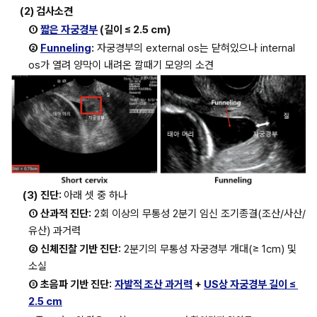
(2) 검사소견
① 
짧은 자궁경부
 (길이 ≤ 2.5 cm)
② 
Funneling
:
 자궁경부의 external os는 닫혀있으나 internal 
os가 열려 양막이 내려온 깔때기 모양의 소견 
(3)
진단: 
아래 셋 중 하나
① 산과적 진단:
 2회 이상의 무통성 2분기 임신 조기종결(조산/사산/
유산) 과거력
② 신체진찰 기반 진단:
 2분기의 무통성 자궁경부 개대(≥ 1cm) 및 
소실
③ 초음파 기반 진단:
자발적 조산 과거력
 + 
US상 자궁경부 길이 ≤ 
2.5 cm