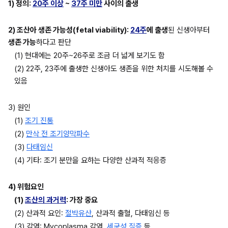
1) 정의: 
20주 이상
 ~ 
37주 미만
 사이의 출생
2) 조산아 생존 가능성(fetal viability): 
24주
에 출생
된 신생아부터 
생존 가능
하다고 판단
(1) 현대에는 20주~26주로 조금 더 넓게 보기도 함
(2) 22주, 23주에 출생한 신생아도 생존을 위한 처치를 시도해볼 수 
있음
3) 원인
(1) 
조기 진통
(2) 
만삭 전 조기양막파수
(3) 
다태임신
(4) 기타: 조기 분만을 요하는 다양한 산과적 적응증
4) 위험요인
(1) 
조산의 과거력
: 가장 중요
(2) 산과적 요인: 
절박유산
, 산과적 출혈, 다태임신 등
(3) 감염: Mycoplasma 감염, 
세균성 질증
 등