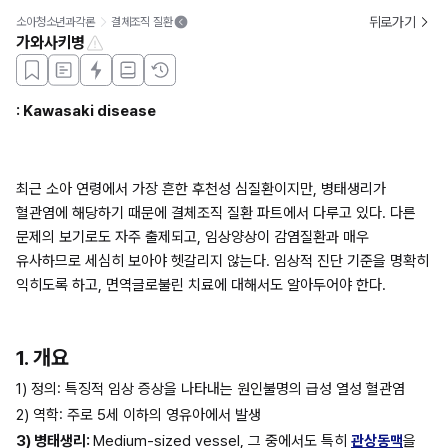
뒤로가기
소아청소년과각론
결체조직 질환
가와사키병
: Kawasaki disease
최근 소아 연령에서 가장 흔한 후천성 심질환이지만, 병태생리가 
혈관염에 해당하기 때문에 결체조직 질환 파트에서 다루고 있다. 다른 
문제의 보기로도 자주 출제되고, 임상양상이 감염질환과 매우 
유사하므로 세심히 보아야 헷갈리지 않는다. 임상적 진단 기준을 명확히 
익히도록 하고, 면역글로불린 치료에 대해서도 알아두어야 한다.
1. 개요
1) 정의: 특징적 임상 증상을 나타내는 원인불명의 급성 열성 혈관염
2) 역학: 주로 5세 이하의 영유아에서 발생
3) 병태생리: 
Medium-sized vessel, 그 중에서도 특히 
관상동맥
을 