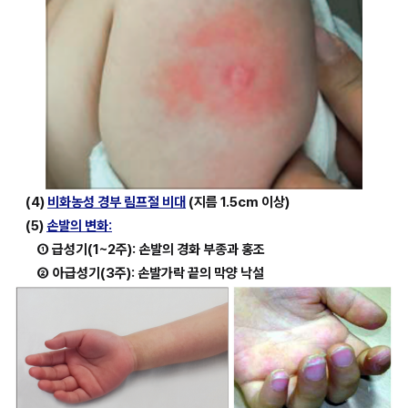
(4) 
비화농성 경부 림프절 비대
(지름 1.5cm 이상)
(5) 
손발의 변화:
① 급성기(1~2주): 손발의 경화 부종과 홍조
②
아급성기(3주): 손발가락 끝의 막양 낙설