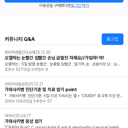
이용권을 구매했다면
로그인 하기
커뮤니티 Q&A
로그인
못피하면즐긴다오예
25.12.30
오열하는 눈빨간 입빨간 손님 급발진 자제요//가임마! 야!
오열하는 : 5일 발열 눈빨간 : 눈충혈 입빨간 : 딸기혀 손 : 손발이상 님 : 님프
조회수
527
댓글
5
추천수
9
절 비대 급발진 : 다양한 발진 가임마글로불린 야스피린 => 가(라)와(라)새키병
산타의비밀공장
25.12.21
가와사키병 진단기준 및 치료 암기 point
*  가와사키병  진단기준: 5일 이상 지속되는 열 + 'CRASH' 중 4개 이상 만족 
조회수
1094
댓글
3
추천수
57
=>  관상  안 좋은  ㄱㅅㄲ(Kawasaki)  때문에  CRASH  되어서  오열  중..... 
오열 : 5일 이상 지속되는 열 C : Conjunctivi...
여우비
25.04.17
가와사키병 증상 암기
"CRASH Burn" C onjunctivitis R ash A denopathy (cervical lymph n