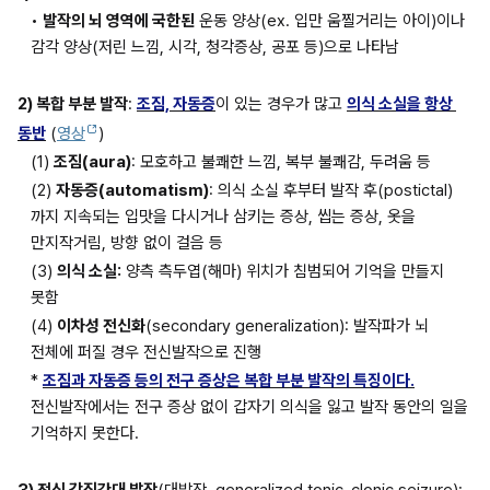
• 
발작의 뇌 영역에 국한된
 운동 양상(ex. 입만 움찔거리는 아이)이나 
감각 양상(저린 느낌, 시각, 청각증상, 공포 등)으로 나타남
2) 복합 부분 발작
: 
조짐, 자동증
이 있는 경우가 많고 
의식 소실을 항상 
동반
(
영상
)
(1) 
조짐(aura)
: 모호하고 불쾌한 느낌, 복부 불쾌감, 두려움 등
(2) 
자동증(automatism)
: 의식 소실 후부터 발작 후(postictal)
까지 지속되는 입맛을 다시거나 삼키는 증상, 씹는 증상, 옷을 
만지작거림, 방향 없이 걸음 등
(3) 
의식 소실:
 양측 측두엽(해마) 위치가 침범되어 기억을 만들지 
못함
(4) 
이차성 전신화
(secondary generalization): 발작파가 뇌 
전체에 퍼질 경우 전신발작으로 진행
* 
조짐과 자동증 등의 전구 증상은 복합 부분 발작의 특징이다.
전신발작에서는 전구 증상 없이 갑자기 의식을 잃고 발작 동안의 일을 
기억하지 못한다.
3) 전신 강직간대 발작
(대발작, generalized tonic-clonic seizure): 