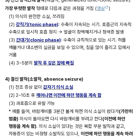
가장 뚜렷한 발작
 형태로 다음과 같은 과정을 거침 (
영상
)
(1) 의식의 완전한 소실, 쓰러짐
(2) 
강직기(tonic phase)
: 수축이 지속되는 시기. 호흡근의 지속적 
수축으로 일시적 호흡 정지 → 얼굴이 창백해지거나 청색증 발생
(3) 
간대기(clonic phase)
: 수축이 규칙적으로 있는 시기. 혀를 
깨물거나 대소변의 실금을 보일 수 있으며, 침을 많이 흘리고 입에서 
거품
(4) 3~5분의 
발작 후 깊은 잠에 빠짐
4) 결신 발작(소발작, absence seizure)
(1) 전조 증상 없이 
갑자기 의식 소실
(2) 2~10초 후 
깨어나면 이전에 하던 행동을 계속 함
(3) 과호흡으로 유발 가능
* 예를 들어, 바람개비를 3분간 불게 하면 의식 소실이 왔다가
(가만히 
멈춤)
 의식이 돌아오면 다시 바람개비를 부려고 한다
(이전에 하던 
행동을 계속 함)
. 의식 소실이 있다는 것은 복합 부분 발작과 같고, 
자동증이 있는 비정형 소발작도 있으나, 
이전에 하던 행동을 계속 하려 