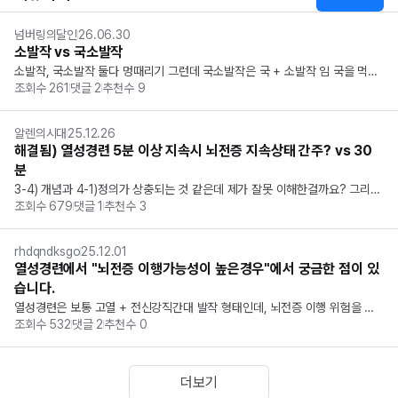
넘버링의달인
26.06.30
소발작 vs 국소발작
소발작, 국소발작 둘다 멍때리기 그런데 국소발작은 국 + 소발작 임 국을 먹으
조회수
261
댓글
2
추천수
9
면 입맛을 쩝쩝거림 = 자동증 국은 멀리서도 냄새가 남 = 환후(전조증상)
알렌의시대
25.12.26
해결됨) 열성경련 5분 이상 지속시 뇌전증 지속상태 간주? vs 30
분
3-4) 개념과 4-1)정의가 상충되는 것 같은데 제가 잘못 이해한걸까요? 그리고 
조회수
679
댓글
1
추천수
3
애초에 15분 이상 지속되면 단순 열성경련이 아니라 복합 열성경련 아닌가
요?? 아.. 바로 해결됨 ㅂㅏ로 밑에 임상적 정의가 따로 있네요..^^ 좀만 더 공
부하고 글 쓸...
rhdqndksgo
25.12.01
열성경련에서 "뇌전증 이행가능성이 높은경우"에서 궁금한 점이 있
습니다.
열성경련은 보통 고열 + 전신강직간대 발작 형태인데, 뇌전증 이행 위험을 높
조회수
532
댓글
2
추천수
0
이는 요인 중 ‘부분발작’이 포함돼 있더라고요. 

전신강직간대가 더 심해 보이는데도, 왜 오히려 부분발작이 나타나는 경우가
 더 위험한 것인가요?
더보기