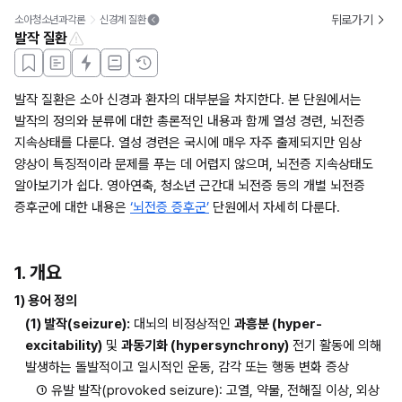
뒤로가기
소아청소년과각론
신경계 질환
발작 질환
발작 질환은 소아 신경과 환자의 대부분을 차지한다. 본 단원에서는 
발작의 정의와 분류에 대한 총론적인 내용과 함께 열성 경련, 뇌전증 
지속상태를 다룬다. 열성 경련은 국시에 매우 자주 출제되지만 임상 
양상이 특징적이라 문제를 푸는 데 어렵지 않으며, 뇌전증 지속상태도 
알아보기가 쉽다. 영아연축, 청소년 근간대 뇌전증 등의 개별 뇌전증 
증후군에 대한 내용은 
‘뇌전증 증후군’
 단원에서 자세히 다룬다.
1. 개요
1) 용어 정의
(1) 발작(seizure):
 대뇌의 비정상적인 
과흥분 (hyper-
excitability)
 및 
과동기화 (hypersynchrony)
 전기 활동에 의해 
발생하는 돌발적이고 일시적인 운동, 감각 또는 행동 변화 증상
① 유발 발작(provoked seizure): 고열, 약물, 전해질 이상, 외상 