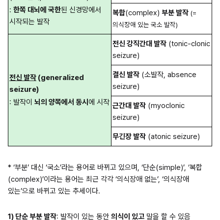
: 
한쪽 대뇌에 국한
된 신경망에서 
복합
(complex) 
부분 발작
(=
시작되는 발작
의식장애 있는 국소 발작)
전신 강직간대 발작
 (tonic-clonic 
seizure)
결신 발작
 (소발작, absence 
전신 발작
 (generalized 
seizure)
seizure)
: 발작이 
뇌의 양쪽에서 동시
에 시작
근간대 발작
 (myoclonic 
seizure)
무긴장 발작
 (atonic seizure)
* ‘부분’ 대신 ‘국소’라는 용어로 바뀌고 있으며, ‘단순(simple)’, ‘복합
(
complex
)’이라는 용어는 최근 각각 ‘의식장애 없는’, ‘의식장애 
있는’으로 바뀌고 있는 추세이다.
1) 단순 부분 발작
: 발작이 있는 동안 
의식이 있고
 말을 할 수 있음