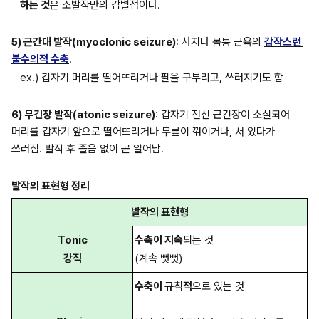
하는 것
은 소발작만의 감별점이다.
5) 근간대 발작(myoclonic seizure)
: 사지나 몸통 근육의 
갑작스런 
불수의적 수축
.
ex.) 갑자기 머리를 떨어뜨리거나 팔을 구부리고, 쓰러지기도 함
6) 무긴장 발작(atonic seizure)
: 갑자기 전신 근긴장이 소실되어 
머리를 갑자기 앞으로 떨어뜨리거나 무릎이 꺾이거나, 서 있다가 
쓰러짐. 발작 후 졸음 없이 곧 일어남.
발작의 표현형 정리
발작의 표현형
Tonic
수축이 지속
되는 것
강직
(계속 뻣뻣)
수축이 규칙적
으로 있는 것