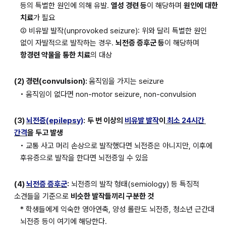
등의 특별한 원인에 의해 유발. 
열성 경련 등
이 해당하며 
원인에 대한 
치료
가 필요
② 비유발 발작(unprovoked seizure): 위와 달리 특별한 원인 
없이 자발적으로 발작하는 경우. 
뇌전증 증후군 등
이 해당하며 
항경련 약물을 통한 치료
의 대상
(2) 경련(convulsion): 
움직임을 가지는 seizure
• 움직임이 없다면 non-motor seizure, non-convulsion
(3) 
뇌전증(epilepsy)
:
두 번 이상의 
비유발 발작
이
 최소 24시간 
간격
을 두고 발생
• 교통 사고 머리 손상으로 발작했다면 뇌전증은 아니지만, 이후에 
후유증으로 발작을 한다면 뇌전증일 수 있음
(4) 
뇌전증 증후군
:
 뇌전증의 발작 형태(semiology) 등 특징적 
소견들을 기준으로 
비슷한 발작들끼리 구분한 것
* 학생들에게 익숙한 영아연축, 양성 롤란도 뇌전증, 청소년 근간대 
뇌전증 등이 여기에 해당한다.