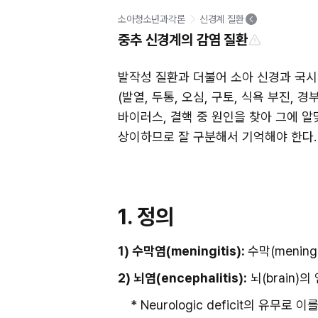
소아청소년과각론
신경계 질환
중추 신경계의 감염 질환
발작성 질환과 더불어 소아 신경과 국시
(발열, 두통, 오심, 구토, 식욕 부진, 
바이러스, 결핵 중 원인을 찾아 그에 알
상이하므로 잘 구분해서 기억해야 한다.
1. 정의
1) 수막염(meningitis): 
수막(menin
2) 뇌염(encephalitis):
 뇌(brain)
* Neurologic deficit의 유