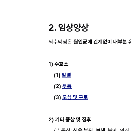
2. 임상양상
뇌수막염은 
원인균에 관계없이 대부분 
1) 주호소
(1) 
발열
(2) 
두통
(3) 
오심 및 구토
2) 기타 증상 및 징후
(1) 증상: 
식욕 부진
, 
보챔, 
불안, 의식