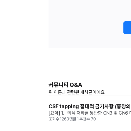
커뮤니티 Q&A
위
이론과
관련된 게시글이에요.
CSF tapping 절대적 금기사항 (홍창의
[요약] 1.   의식 저하를 동반한 CN3 및 C
부 감염 * 숫구멍 팽창과 혈소판 감소증은 절대적
조회수
1263
댓글
1
추천수
70