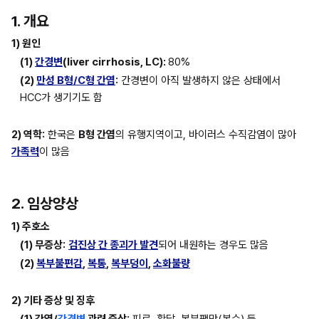
1. 개요
1) 원인
(1) 
간경변
(liver cirrhosis, LC): 
80%
(2) 
만성 B형/C형 간염
:
 간경변이 아직 발생하지 않은 상태에서 
HCC가 생기기도 함
2) 역학:
 한국은 
B형 간염
의 유행지역이고, 바이러스 수직감염이 많아 
가족력
이 많음
2. 임상양상
1) 주호소
(1) 무증상:
검진상 간 종괴가 발견
되어 내원하는 경우도 많음
(2) 
복부불편감
, 
복통
, 
복부덩이
, 
소화불량
2) 기타 증상 및 징후
(1) 간염/
간경변
 관련 증상:
 피로, 황달, 복부팽만(복수) 등