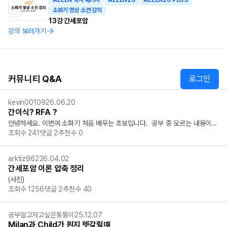
ALLEN 국시 패키지
ALLEN26
ALLEN26 PLUS
소화기 영상 소견 강의
13강 간세포암
강의 보러가기
커뮤니티 Q&A
로그인
kevin00109
26.06.20
간이식? RFA ?
안녕하세요. 이번에 소화기 처음 배우는 초보입니다.  공부 중 모르는 내용이
조회수
241
댓글
2
추천수
0
 있어서 질문드립니다. 만약  간 우엽에 3cm 이하 nodule 2개 있다고 하고, c
hild pugh A에 해당하는데,  RFA와 간이식이 선지에 동시에 있다면 어떤것을
 골...
arktiz962
26.04.02
간세포암 이론 압축 정리
(사진)
조회수
1256
댓글
2
추천수
40
공부말고자고싶은퉁퉁이
25.12.07
Milan과 Child가 뭔지 헷갈릴때