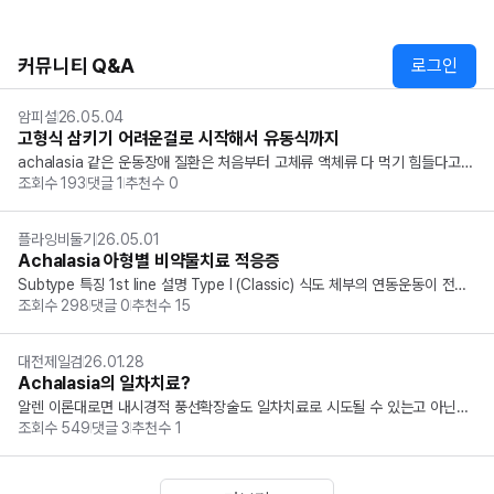
커뮤니티 Q&A
로그인
암피설
26.05.04
고형식 삼키기 어려운걸로 시작해서 유동식까지
achalasia 같은 운동장애 질환은 처음부터 고체류 액체류 다 먹기 힘들다고
조회수
193
댓글
1
추천수
0
 써있는데, 제가 푼 어떤 문제에서는 검사사진등 모든 단서가 achalasia를 가
리키고는 있지만  ‘삼킴곤란은  고형식사에서  시 작되었으나  최근에는  액체도  
삼키기 ...
플라잉비둘기
26.05.01
Achalasia 아형별 비약물치료 적응증
Subtype 특징 1st line 설명 Type I (Classic) 식도 체부의 연동운동이 전혀
조회수
298
댓글
0
추천수
15
 없음 PD, Heller Myotomy, POEM 세 가지 치료 모두 효과가 좋으나, 최근
 POEM의 성적이 매우 우수함. Type II (Compre...
대전제일검
26.01.28
Achalasia의 일차치료?
알렌 이론대로면 내시경적 풍선확장술도 일차치료로 시도될 수 있는고 아닌가
조회수
549
댓글
3
추천수
1
요??