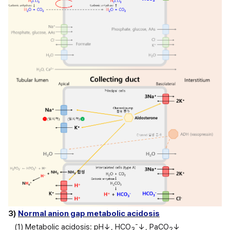
3)
Normal anion gap metabolic acidosis
-
(1) Metabolic acidosis: pH↓, HCO
↓, PaCO
↓
3
2