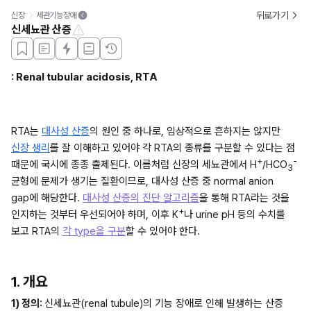
뒤로가기
신장
세관기능장애
신세뇨관 산증
: Renal tubular acidosis, RTA
RTA는 
대사성 산증
의 원인 중 하나로, 임상적으로 흔하지는 않지만 
신장 생리
를 잘 이해하고 있어야 각 RTA의 종류를 구분할 수 있다는 점 
+
-
때문에 국시에 종종 출제된다. 이름처럼 신장의 세뇨관에서 H
/HCO
3
균형에 문제가 생기는 질환이므로, 대사성 산증 중 normal anion 
gap에 해당한다. 
대사성 산증의 진단 알고리즘
을 통해 RTA라는 것을 
+
인지하는 것부터 우선되어야 하며, 이후 K
나 urine pH 등의 수치를 
보고 RTA의 
각 type을 구분
할 수 있어야 한다. 
1. 개요
1) 정의: 
신세뇨관(renal tubule)의 기능 장애로 인해 발생하는 산증