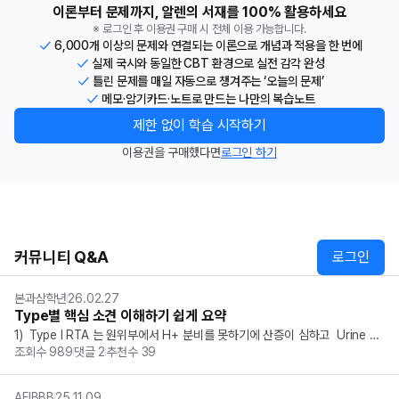
이론부터 문제까지, 알렌의 서재를 100% 활용하세요
※ 로그인 후 이용권 구매 시 전체 이용 가능합니다.
6,000개 이상의 문제와 연결되는 이론으로 개념과 적용을 한 번에
실제 국시와 동일한 CBT 환경으로 실전 감각 완성
틀린 문제를 매일 자동으로 챙겨주는 ‘오늘의 문제’
메모·암기카드·노트로 만드는 나만의 복습노트
제한 없이 학습 시작하기
이용권을 구매했다면
로그인 하기
커뮤니티 Q&A
로그인
본과삼학년
26.02.27
Type별 핵심 소견 이해하기 쉽게 요약
1)  Type I RTA 는 원위부에서 H+ 분비를 못하기에 산증이 심하고  Urine p
조회수
989
댓글
2
추천수
39
H 가 다른 RTA보다 높음. 칼슘은 알칼리 환경에서 결정을 만들기에  요로결석 
을 일으키고 산증에 의해 뼈가 녹아  골연화증 이 일어남. 2)  Type II...
AFIBBB
25.11.09