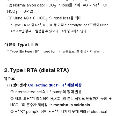
-
+
-
(2) Normal anion gap: HCO
의 loss를 의미 (AG = Na
 - Cl
 - 
3
-
HCO
 = 6~12)
3
-
(3) Urine AG > 0: HCO
의 renal loss를 의미
3
+
+
-
* Type II RTA 중 Na
, K
, Cl
 등 기타 electrolyte loss도 많아 urine 
AG < 0인 경우도 발생할 수 있으나, 크게 중요하지 않다.
4) 분류: Type I, II,
IV
* Type III는 type I, II의 mixed form의 일종으로, 잘 취급되지 않는다.
2. Type I RTA (distal RTA)
1) 개요
+
(1) 병태생리: 
Collecting duct의 H
 배설 이상
+
① Intercalated cell의 H
 pump의 장애 발생
+
② 세포 내 H
가 축적되어 H
CO
의 분리 작업도 원활하지 못함 → 
2
3
-
HCO
의 흡수가 저하됨 → 
metabolic acidosis
3
+
+
+
③ H
/K
 pump의 장애 + H
가 나가지 못해 악화된 electrical 