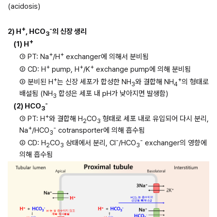
(acidosis)
+
-
2) H
, HCO
의 신장 생리
3
+
(1) H
+
+
① PT: Na
/H
 exchanger에 의해서 분비됨
+
+
+
② CD: H
 pump, H
/K
 exchange pump에 의해 분비됨
+
+
③ 분비된 H
는 신장 세포가 합성한 NH
와 결합해 NH
의 형태로 
3
4
배설됨 (NH
 합성은 세포 내 pH가 낮아지면 발생함)
3
-
(2) HCO
3
+
① PT: H
와 결합해 H
CO
 형태로 세포 내로 유입되어 다시 분리, 
2
3
+
-
Na
/HCO
 cotransporter에 의해 흡수됨
3
-
-
② CD: H
CO
 상태에서 분리, Cl
/HCO
 exchanger의 영향에 
2
3
3
의해 흡수됨