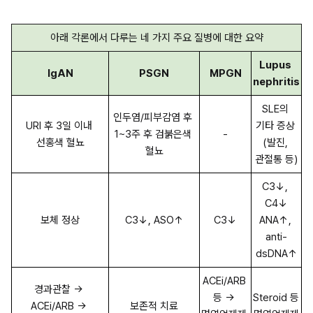
아래 각론에서 다루는 네 가지 주요 질병에 대한 요약
Lupus 
IgAN
PSGN
MPGN
nephritis
SLE의 
인두염/피부감염 후 
URI 후 3일 이내 
기타 증상 
1~3주 후 검붉은색 
-
선홍색 혈뇨
(발진, 
혈뇨
관절통 등)
C3↓, 
C4↓
보체 정상
C3↓, ASO↑
C3↓
ANA↑, 
anti-
dsDNA↑
ACEi/ARB 
경과관찰 → 
등 → 
Steroid 등 
ACEi/ARB → 
보존적 치료