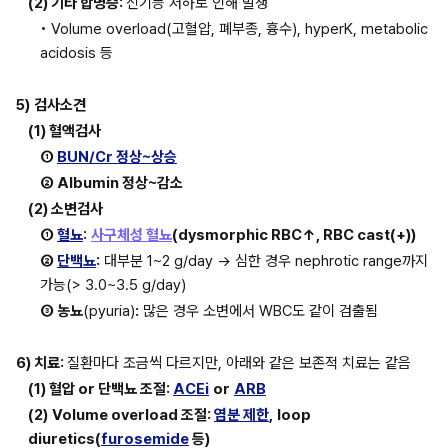
(2) 기타 합병증: 
신기능 저하로 인해 발생
• Volume overload(고혈압, 폐부종, 흉수), hyperK, metabolic 
acidosis 등
5)
검사소견
(1) 혈액검사
① 
BUN/Cr 정상~상승
② Albumin 정상~감소
(2) 소변검사
① 
혈뇨
:
사구체성 혈뇨
(dysmorphic RBC↑, RBC cast(+))
② 
단백뇨
:
 대부분 1~2 g/day → 심한 경우 nephrotic range까지 
가능(> 3.0~3.5 g/day)
③ 농뇨
(pyuria)
:
 많은 경우 소변에서 WBC도 같이 검출됨
6) 치료: 
질환마다 조금씩 다르지만, 아래와 같은 보존적 치료는 같음
(1) 혈압 or 단백뇨 조절: 
ACEi
or
ARB
(2)
Volume overload 조절: 
염분 제한
,
loop 
diuretics(
furosemide
 등)