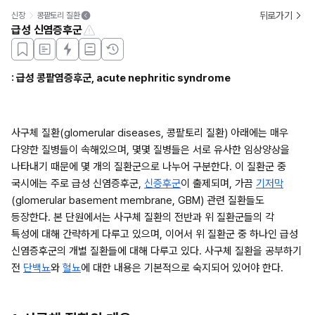
뒤로가기
신장
콩팥토리 질환
급성 신염증후군
: 급성 콩팥염증후군, acute nephritic syndrome
사구체 질환(glomerular diseases, 콩팥토리 질환) 아래에는 매우 
다양한 질병들이 속해있으며, 몇몇 질병들은 서로 유사한 임상양상을 
나타내기 때문에 몇 개의 질환군으로 나누어 구분한다. 이 질환군 중 
국시에는 주로 급성 신염증후군, 
신증후군
이 출제되며, 가끔 
기저막
(glomerular basement membrane, GBM) 관련 질환들도 
등장한다. 본 단원에서는 사구체 질환의 전반과 위 질환군들의 각 
특성에 대해 간략하게 다루고 있으며, 이어서 위 질환군 중 하나인 급성 
신염증후군의 개별 질환들에 대해 다루고 있다. 사구체 질환을 공부하기 
전 
단백뇨
와 
혈뇨
에 대한 내용은 기본적으로 숙지되어 있어야 한다. 