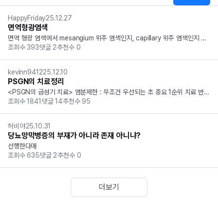
HappyFriday
25.12.27
면역형광염색
면역 형광 염색에서 mesangium 위주 염색인지, capillary 위주 염색인지 구
조회수
393
댓글
2
추천수
0
별하는 방법을 좀 조언해 주실 분 계실까요? 저는 잘 구별이 안되네요 ㅠㅠ
kevinn9412
25.12.10
PSGN의 치료정리
<PSGN의 급성기 치료> 염분제한 : 무조건 우선되는 초 중요 1순위 치료 반드
조회수
1841
댓글
14
추천수
95
시 한다. Loop diuretics(furosemide) : 약물을 쓴다면 1st line. Psgn 핵심
은 volume overlaod 수분 제한 : 염분제한+loop...
허비야
25.10.31
당뇨망막병증의 부재가 아니라 존재 아니냐?
선행한다매
조회수
635
댓글
2
추천수
0
더보기