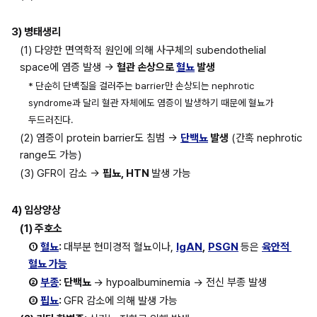
3) 병태생리
(1) 다양한 면역학적 원인에 의해 사구체의 subendothelial 
space에 염증 발생 → 
혈관 손상으로 
혈뇨
 발생
* 단순히 단백질을 걸러주는 barrier만 손상되는 nephrotic 
syndrome과 달리 혈관 자체에도 염증이 발생하기 때문에 혈뇨가 
두드러진다.
(2) 염증이 protein barrier도 침범 → 
단백뇨
 발생
 (간혹 nephrotic 
range도 가능)
(3) GFR이 감소 → 
핍뇨, HTN 
발생 가능
4) 임상양상
(1) 주호소
① 
혈뇨
: 
대부분 현미경적 혈뇨이나, 
IgAN
,
PSGN
등은 
육안적 
혈뇨 가능
② 
부종
: 단백뇨 
→ hypoalbuminemia → 전신 부종 발생
③ 
핍뇨
: 
GFR 감소에 의해 발생 가능