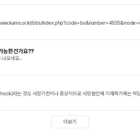
kams.or.kr/bbs/index.php?code=bo&number=4935&mode=
 가능한건가요??
고 나오네요..
mic shock)라는 것도 사망기전이나 증상이므로 사망원인에 기재하기에는
차례로 식도정맥류, 간경변증, B형 간염 ...
더보기