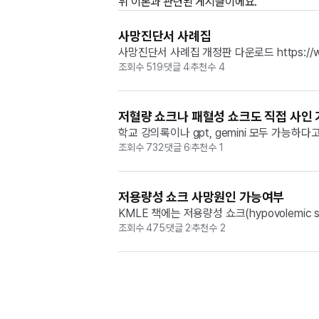
위
이론과
관련된 게시글이에요.
사망진단서 사례집
사망진단서 사례집 개정판 다운로드 https://www.
조회수
519
댓글
4
추천수
4
저혈량 쇼크나 패혈성 쇼크도 직접 사인
학교 강의록이나 gpt, gemini 모두 가능하다
조회수
732
댓글
6
추천수
1
저용량성 쇼크 사망원인 가능여부
KMLE 책에는 저용량성 쇼크(hypovole
는 예시로 직접사인=저용량성 쇼크, 그 원인을 
조회수
475
댓글
2
추천수
2