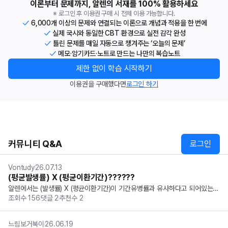
이론부터 문제까지, 알렌의 서재를 100% 활용하세요
※ 로그인 후 이용권 구매 시 전체 이용 가능합니다.
6,000개 이상의 문제와 연결되는 이론으로 개념과 적용을 한 번에
실제 국시와 동일한 CBT 환경으로 실전 감각 완성
틀린 문제를 매일 자동으로 챙겨주는 ‘오늘의 문제’
메모·암기카드·노트로 만드는 나만의 복습노트
제한 없이 학습 시작하기
이용권을 구매했다면
로그인 하기
커뮤니티 Q&A
로그인
Vontudy
26.07.13
(평균발생률) X (평균이환기간)??????
알렌에서는 (발생률) X (평균이환기간)이 기간유병률과 유사하다고 되어있는데 
조회수
156
댓글
2
추천수
2
아닌것 같습니다.  유병률, 또는 시점유병률에 근사한 값이 맞는 것 같습니다. 
 사실 전국민을 대상으로 literally 그 시점에 유병된 사람 수를 조사하면 유병
률을 구하기...
느림보거북이
26.06.19