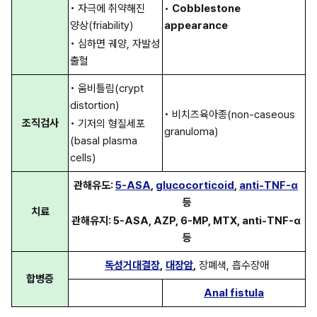
• 자극에 취약해진 
• 
Cobblestone 
양상(friability)
appearance
• 심하면 궤양, 자발성 
출혈
• 움비틀림(crypt 
distortion)
• 비치즈육아종(non-caseous 
조직검사
• 기저의 형질세포
granuloma)
(basal plasma 
cells)
관해유도: 
5-ASA
, 
glucocorticoid
, 
anti-TNF-α
등
치료
관해유지: 5-ASA, AZP, 6-MP, MTX, anti-TNF-α 
등
독성거대결장
,
대장암
,
 장폐색, 흡수장애
합병증
Anal fistula