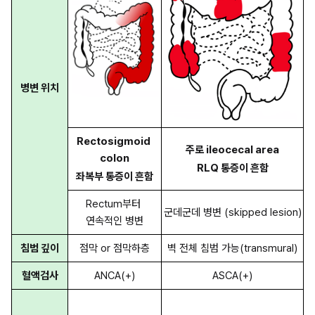
병변 위치
Rectosigmoid 
주로 ileocecal area
colon
RLQ 통증이 흔함
좌복부 통증이 흔함
Rectum부터 
군데군데 병변 (skipped lesion)
연속적인 병변
침범 깊이
점막 or 점막하층
벽 전체 침범 가능(transmural)
혈액검사
ANCA(+)
ASCA(+)