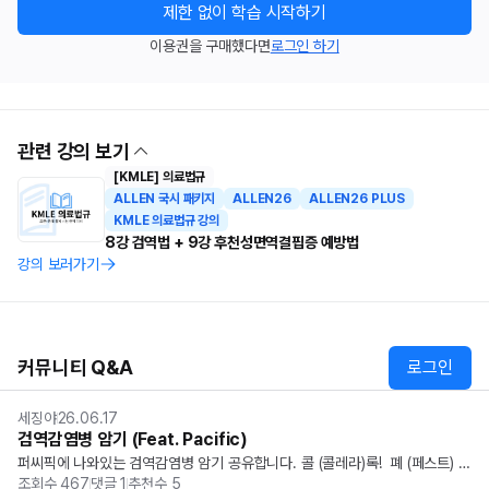
제한 없이 학습 시작하기
이용권을 구매했다면
로그인 하기
관련 강의 보기
[KMLE] 의료법규
ALLEN 국시 패키지
ALLEN26
ALLEN26 PLUS
KMLE 의료법규 강의
8강 검역법 + 9강 후천성면역결핍증 예방법
강의 보러가기
커뮤니티 Q&A
로그인
세징야
26.06.17
검역감염병 암기 (Feat. Pacific)
퍼씨픽에 나와있는 검역감염병 암기 공유합니다. 콜 (콜레라)록!  폐 (페스트) 에 
조회수
467
댓글
1
추천수
5
(에볼라) 안좋은  황 (황열) 사 (SARS)가  중 (중동호흡기증후군) 동 (동물인플