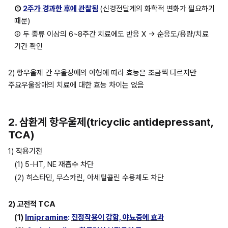
① 
2주가 경과한 후에 관찰됨
(신경전달계의 화학적 변화가 필요하기 
때문)
② 두 종류 이상의 6~8주간 치료에도 반응 X → 순응도/용량/치료 
기간 확인
2) 항우울제 간 우울장애의 아형에 따라 효능은 조금씩 다르지만 
주요우울장애의 치료에 대한 효능 차이는 없음
2. 삼환계 항우울제(tricyclic antidepressant, 
TCA)
1) 작용기전
(1) 5-HT, NE 재흡수 차단
(2) 히스타민, 무스카린, 아세틸콜린 수용체도 차단
2) 고전적 TCA
(1) 
Imipramine
: 
진정작용이 강함, 야뇨증에 효과