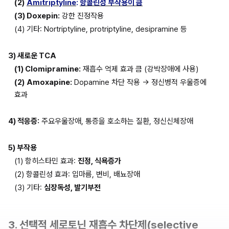
(2)
Amitriptyline
: 
항콜린성 부작용이 큼
(3) Doxepin:
 강한 진정작용
(4) 기타: Nortriptyline, protriptyline, desipramine 등
3) 새로운 TCA
(1) Clomipramine:
 재흡수 억제 효과 큼 (강박장애에 사용)
(2)
Amoxapine:
 Dopamine 차단 작용 → 정신병적 우울증에 
효과
4) 적응증:
 주요우울장애, 통증을 호소하는 질환, 정신신체장애
5) 부작용
(1) 항히스타민 효과: 
진정, 식욕증가
(2) 항콜린성 효과: 입마름, 변비, 배뇨장애
(3) 기타: 
심장독성, 발기부전
3. 선택적 세로토닌 재흡수 차단제(selective 