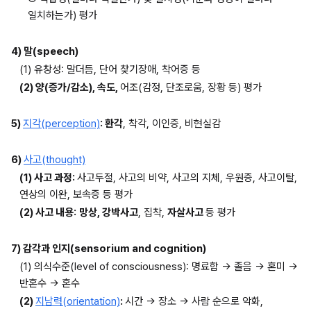
일치하는가) 평가
4) 말(speech)
(1) 유창성: 말더듬, 단어 찾기장애, 착어증 등
(2) 양(증가/감소), 속도, 
어조(감정, 단조로움, 장황 등) 평가
5) 
지각(perception)
: 환각
, 착각, 이인증, 비현실감
6) 
사고(thought)
(1) 사고 과정: 
사고두절, 사고의 비약, 사고의 지체, 우원증, 사고이탈, 
연상의 이완, 보속증 등 평가
(2) 사고 내용:
망상, 강박사고
, 집착, 
자살사고 
등 평가
7) 감각과 인지(sensorium and cognition)
(1) 의식수준(level of consciousness): 명료함 → 졸음 → 혼미 → 
반혼수 → 혼수
(2) 
지남력(orientation)
: 
시간 → 장소 → 사람 순으로 악화, 