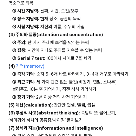
역순으로 회복
① 시간 지남력:
 날짜, 시간, 오전/오후
② 장소 지남력:
 현재 장소, 공간의 목적
③ 사람 지남력:
 자신의 이름, 주위의 사람
(3) 주의와 집중(attention and concentration)
① 주의:
 한 가지 주제에 초점을 맞추는 능력
② 집중:
 시간이 지나도 주의를 지속할 수 있는 능력
③ Serial 7 test: 
100에서 차례로 7을 빼기
(4) 
기억(memory)
① 즉각 기억:
 숫자 5~6개 바로 따라하기, 3~4개 거꾸로 따라하기
② 최근 기억:
 세 가지 관련 없는 물건(비행기, 연필, 소나무) 
불러주고 10분 후 기억하기, 직전 식사 기억하기
③ 장기 기억: 
2년 이상 전의 사건 기억하기
(5) 계산(calculation): 
간단한 덧셈, 뺄셈, 곱셈
(6) 추상적 사고(abstract thinking):
 속담의 뜻 물어보기, 
‘까마귀와 까치의 공통점/차이점’ 물어보기
(7) 상식과 지능(information and intelligence)