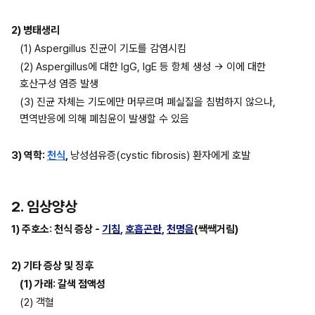
2) 병태생리
(1) Aspergillus 진균이 기도를 감염시킴
(2) Aspergillus에 대한 IgG, IgE 등 항체 생성 → 이에 대한 
호산구성 염증 발생
(3) 진균 자체는 기도에만 머무르며 폐실질을 침범하지 않으나, 
면역반응에 의해 폐침윤이 발생할 수 있음
3) 역학: 
천식
, 
낭성섬유증(cystic fibrosis) 환자에게 호발
2. 임상양상
1) 주호소: 천식 증상 - 
기침
, 
호흡곤란
, 
천명음
(쌕쌕거림)
2) 기타 증상 및 징후
(1) 가래: 갈색 점액성
(2) 객혈