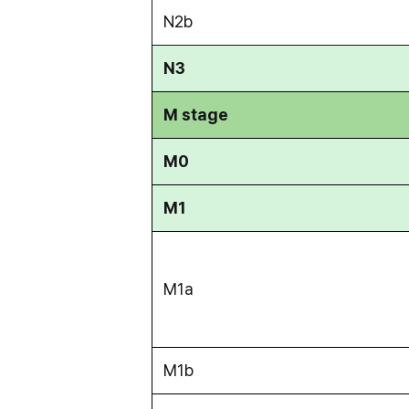
N2b
N3
M stage
M0
M1
M1a
M1b