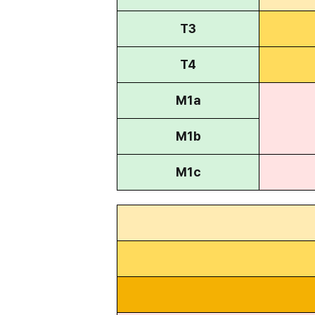
T3
T4
M1a
M1b
M1c