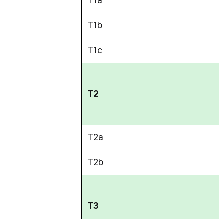
T1a
T1b
T1c
T2
T2a
T2b
T3