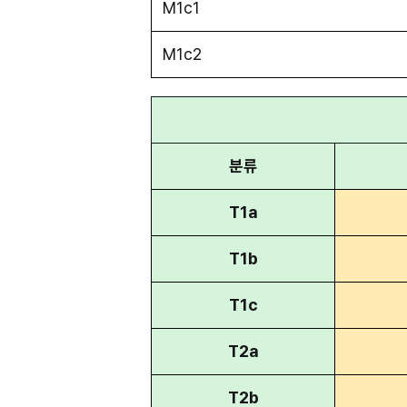
M1c1
M1c2
분류
T1a
T1b
T1c
T2a
T2b