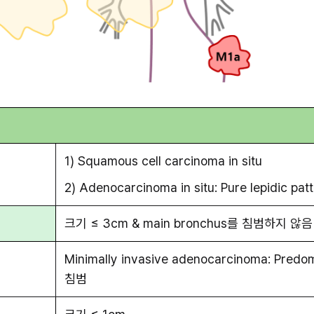
1) Squamous cell carcinoma in situ
2) Adenocarcinoma in situ: Pure lepidic pat
크기 ≤ 3cm & main bronchus를 침범하지 않음
Minimally invasive adenocarcinoma: Predomi
침범