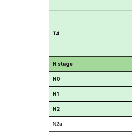
T4
N stage
N0
N1
N2
N2a