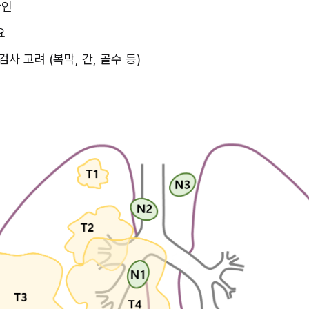
확인
요
사 고려 (복막, 간, 골수 등)