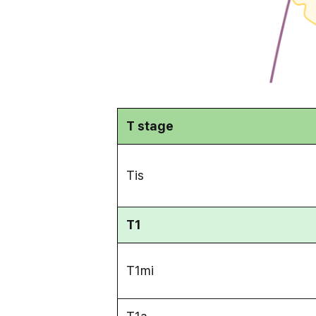
T stage
Tis
T1
T1mi