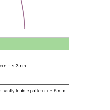
tern + ≤ 3 cm
nantly lepidic pattern + ≤ 5 mm 