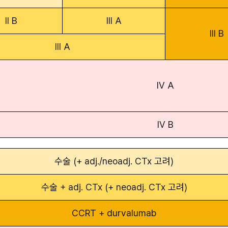
II B
III A
III B
III A
IV A
IV B
수술 (+ adj./neoadj. CTx 고려)
수술 + adj. CTx (+ neoadj. CTx 고려)
CCRT + durvalumab