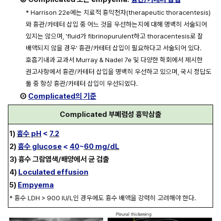
* Harrison 22e에는 치료적 흉막천자(therapeutic thoracentesis)
와 흉관/카테터 삽입 중 어느 것을 우선하는지에 대해 명백히 서술되어 
있지는 않으며, 'fluid가 fibrinopurulent하고 thoracentesis로 잘 
배액되지 않을 경우' 흉관/카테터 삽입이 필요하다고 서술되어 있다. 
호흡기내과 교과서 Murray & Nadel 7e 및 다양한 학회에서 제시한 
권고사항에서 흉관/카테터 삽입을 명백히 우선하고 있으며, 국시 정답도 
둘 중 항상 흉관/카테터 삽입이 우선되었다. 
③ 
Complicated의 기준
Complicated 부폐렴성 흉막삼출
1) 
흉수 pH
 < 
7.2
2) 
흉수 glucose
 < 
40
~
60 mg/dL
3) 흉수 그람염색/배양에서 균 검출
4) 
Loculated effusion
5) 
Empyema
* 흉수 LDH > 900 IU/L인 경우에도 흉수 배액을 강력히 고려해야 한다.