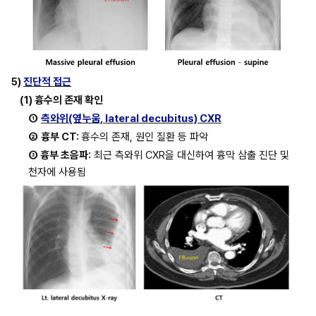
5) 
진단적 접근
(1) 흉수의 존재 확인
①
측와위(옆누움, lateral decubitus) CXR
②
흉부 CT: 
흉수의 존재, 원인 질환 등 파악
③ 흉부 초음파:
 최근 측와위 CXR을 대신하여 흉막 삼출 진단 및 
천자에 사용됨