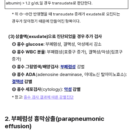
albumin) > 1.2 g/dL일 경우 transudate로 판단한다.
* 위 ①~③만 반영했을 때 transudate 증례가 exudate로 오진되는 
경우가 많아졌기 때문에 만들어진 항목이다.
(3) 삼출액(exudate)으로 진단되었을 경우 추가 검사
① 흉수 glucose: 
부폐렴성, 결핵성, 악성에서 감소
② 흉수 WBC 분율: 
부폐렴성(호중구 증가), 결핵성/악성(림프구 
증가)
③ 흉수 그람염색/배양검사: 
부폐렴성
 감별
④ 흉수 ADA
(adenosine deaminase, 아데노신 탈아미노효소)
:
결핵성
 감별
⑤ 흉수 세포검사
(cytology): 
악성
 감별
* 참고: 
흉수 검사 결과에 따른 감별진단
2. 부폐렴성 흉막삼출(parapneumonic 
effusion)