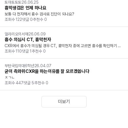
토마토토토
26.06.25
흉막생검은 언제 하나요
보통 다 천자해서 흉수 검사로 진단이 되나요?
조회수
122
댓글
0
추천수
0
얼라리오의서재
26.06.09
흉수 의심시 CT, 흉막천자
CXR에서 흉수가 의심될 경우 CT, 흉막천자 중에 고르면 흉수를 확인하기 위
조회수
110
댓글
1
추천수
0
한 CT 를 골라야하는걸까요? 지피티 기준은 흉막천자라고 해서 여쭤봅니다.
 혹시 관련된 문제 아시는 분이 있나요 ..?
부탄국립의대6학년
26.04.07
굳이 측와위CXR을 하는이유를 잘 모르겠씁니다
ㅈㄱㄴ
조회수
447
댓글
5
추천수
0
더보기