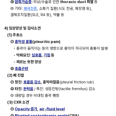
④ 
암죽가슴증
: 
외상/수술로 인한
 thoracic duct 파열 
등
⑤ 기타: 
폐색전증
, 소화기 질환(식도 천공, 췌장염 등), 
결체조직질환(SLE, RA 등), 약물 등
4) 임상양상 및 검사소견
(1) 주호소
① 
흉막성 흉통
(pleuritic pain)
• 흉곽이 움직이는 등의 영향으로 흉막이 자극되어 흉통이 발생
• 
악화요인: 
심호흡
, 
기침
 등
• 
찌르는 듯한 양상
② 
호흡곤란
(2) 폐 진찰
① 청진: 
호흡음 감소
, 흉막마찰음
(pleural friction rub)
② 타진: 
둔탁음
/
촉진: 성음진탕(tactile fremitus) 감소
③ 대량일 경우 비대칭 흉곽 팽창
(3) CXR 소견
① 
Opacity 증가
,
air-fluid level
② 
Blunted costophrenic angle
(CPA)