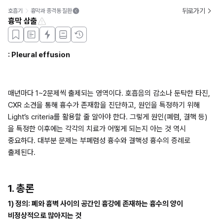
뒤로가기
호흡기
흉막과 종격동 질환
흉막 삼출
: Pleural effusion
매년마다 1~2문제씩 출제되는 영역이다. 호흡음의 감소나 둔탁한 타진, 
CXR 소견을 통해 흉수가 존재함을 진단하고, 원인을 특정하기 위해 
Light’s criteria를 활용할 줄 알아야 한다. 그렇게 원인(폐렴, 결핵 등)
을 특정한 이후에는 각각의 치료가 어떻게 되는지 아는 것 역시 
중요하다. 대부분 문제는 부폐렴성 흉수와 결핵성 흉수의 증례로 
출제된다.
1. 총론
1) 정의: 폐와 흉벽 사이의 공간인 흉강에 존재하는 흉수의 양이 
비정상적으로 많아지는 것