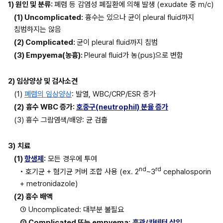
1) 원인 및 분류: 
폐렴 등 감염성 폐질환에 의해 발생 (exudate 중 m/c)
(1) Uncomplicated:
 흉수는 있으나 균이 pleural fluid까지 
침범하지는 않음
(2) Complicated: 
균이 pleural fluid까지 침범
(3) Empyema(농흉): 
Pleural fluid가 농(pus)으로 변함
2) 임상양상 및 검사소견
(1) 
폐렴의 임상양상
: 발열, WBC/CRP/ESR 증가
(2)
흉수 WBC 증가: 
호중구(neutrophil) 분율 증가
(3) 흉수 그람염색/배양: 균 검출
3)
치료
(1) 
항생제
:
 모든 경우에 투여
nd
rd
• 호기균 + 혐기균 커버 조합 사용 (ex. 2
~3
 cephalosporin 
+ metronidazole)
(2) 흉수 배액
① Uncomplicated: 대부분 불필요
② Complicated 또는 empyema:
흉관/카테터 삽입