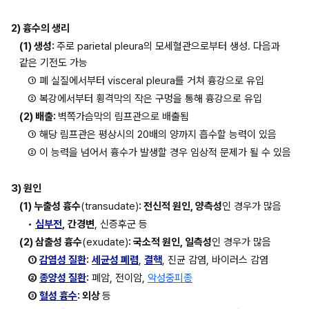
2) 흉수의 생리
(1) 생성: 
주로 parietal pleura의 모세혈관으로부터 생성. 다음과 
같은 기전도 가능
① 폐 실질에서부터 visceral pleura를 거쳐 흉강으로 유입
② 복강에서부터 횡격막의 작은 구멍을 통해 흉강으로 유입
(2) 배출: 
벽쪽가슴막의 림프관으로 배출됨
① 해당 림프관은 평상시의 20배의 양까지 흡수할 능력이 있음
② 이 능력을 넘어서 흉수가 발생할 경우 임상적 문제가 될 수 있음
3) 원인
(1) 누출성 흉수
(transudate)
: 전신적 원인, 양측성
인 경우가 많음
• 
심부전
,
간경변
, 신증후군 등
(2) 삼출성 흉수
(exudate)
: 국소적 원인, 일측성
인 경우가 많음
① 
감염성 질환
:
세균성 폐렴
, 
결핵
, 진균 감염, 바이러스 감염
② 
종양성 질환
:
 폐암, 전이암, 
악성중피종
③ 
혈성 흉수
: 외상 
등