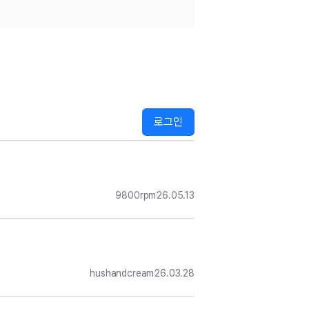
로그인
9800rpm
26.05.13
hushandcream
26.03.28