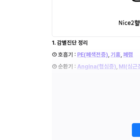
1. 감별진단 정리
① 호흡기 : 
PE(폐색전증)
, 
기흉
, 
폐렴
② 순환기 : 
Angina(협심증)
, 
MI(심근