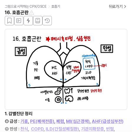
뒤로가기
그림으로 시작하는 CPX/OSCE
호흡기
16. 호흡곤란
1. 감별진단 정리
① 급성 : 
기흉
, 
PE(폐색전증)
, 
폐렴
, 
MI(심근경색)
, 
AHF(급성심부전)
② 만성 : 
천식
,  
COPD
, 
ILD(간질성폐질환)
, 
기관지확장증
, 
빈혈
, 