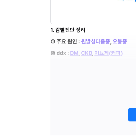
1. 감별진단 정리
① 주요 원인 : 
원발성다음증
, 
요붕증
② ddx : 
DM
, 
CKD
, 
이뇨제(커피)