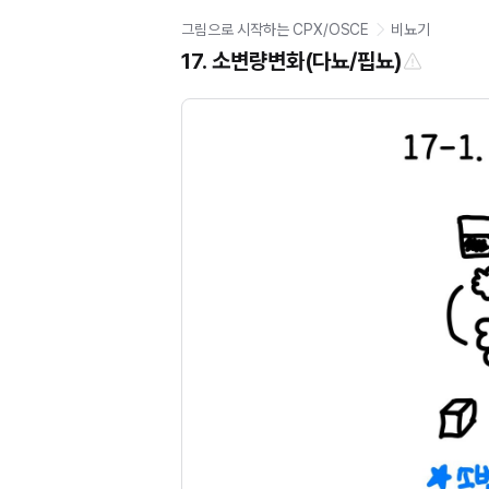
그림으로 시작하는 CPX/OSCE
비뇨기
17. 소변량변화(다뇨/핍뇨)