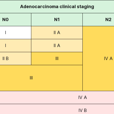
Adenocarcinoma clinical staging
N0
N1
N2
I
II A
I
II A
II B
III
IV A
III
IV A
IV B