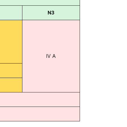
N3
IV A