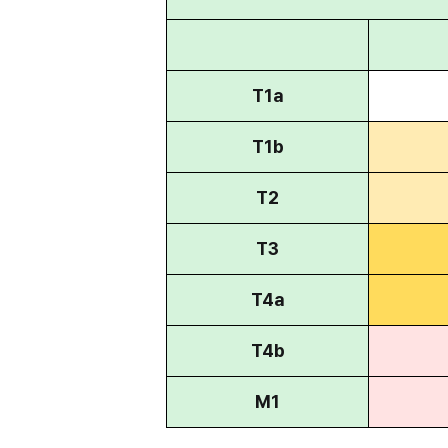
T1a
T1b
T2
T3
T4a
T4b
M1