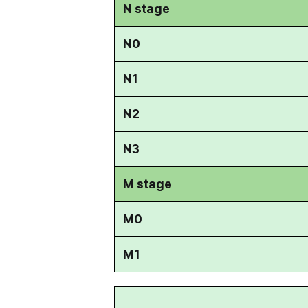
N stage
N0
N1
N2
N3
M stage
M0
M1