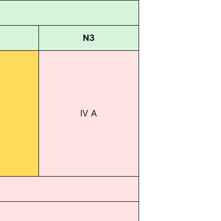
N3
IV A