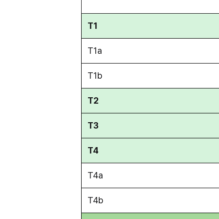
T1
T1a
T1b
T2
T3
T4
T4a
T4b