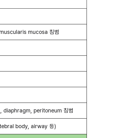
 muscularis mucosa 침범
v., diaphragm, peritoneum 침범
ebral body, airway 등)