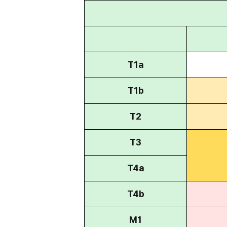
T1a
T1b
T2
T3
T4a
T4b
M1