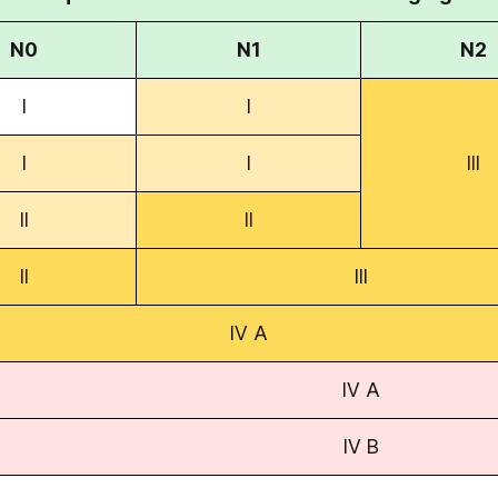
N0
N1
N2
I
I
I
I
III
II
II
II
III
IV A
IV A
IV B