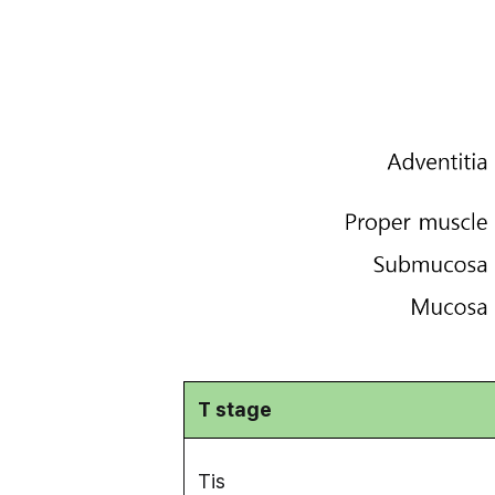
T stage
Tis