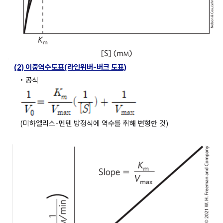
(2) 이중역수도표(라인위버-버크 도표)
• 공식
(미하엘리스-멘텐 방정식에 역수를 취해 변형한 것)