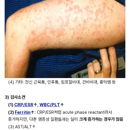
(4) 기타: 전신 근육통, 인후통, 림프절비대, 간비비대, 흉막염 등
3)
검사소견
(1) 
CRP/ESR
↑, 
WBC/PLT
↑
(2) 
Ferritin
↑:
 CRP/ESR처럼 acute phase reactant라서 
증가하지만, 다른 염증성 질환들과는 달리 
크게 증가하는 경우가 많음
(3) AST/ALT↑