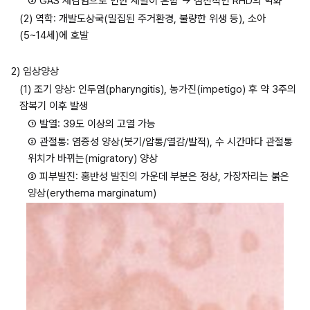
③ GAS 재감염으로 인한 재발이 흔함 → 점진적인 RHD의 악화
(2) 역학: 개발도상국(밀집된 주거환경, 불량한 위생 등), 소아
(5~14세)에 호발
2) 임상양상
(1) 조기 양상: 인두염(pharyngitis), 농가진(impetigo) 후 약 3주의 
잠복기 이후 발생
① 발열: 39도 이상의 고열 가능
② 관절통: 염증성 양상(붓기/압통/열감/발적), 수 시간마다 관절통 
위치가 바뀌는(migratory) 양상
③ 피부발진: 홍반성 발진의 가운데 부분은 정상, 가장자리는 붉은 
양상(erythema marginatum)