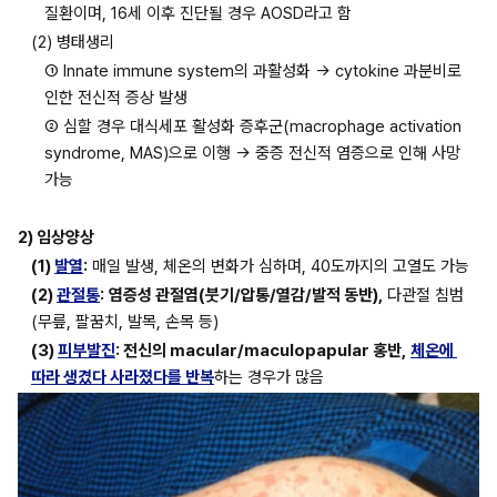
질환이며, 16세 이후 진단될 경우 AOSD라고 함
(2) 병태생리
① Innate immune system의 과활성화 → cytokine 과분비로 
인한 전신적 증상 발생
② 심할 경우 대식세포 활성화 증후군(macrophage activation 
syndrome, MAS)으로 이행 → 중증 전신적 염증으로 인해 사망 
가능
2) 임상양상
(1) 
발열
:
 매일 발생, 체온의 변화가 심하며, 40도까지의 고열도 가능
(2) 
관절통
:
염증성 관절염(붓기/압통/열감/발적 동반),
 다관절 침범 
(무릎, 팔꿈치, 발목, 손목 등)
(3) 
피부발진
: 전신의 macular/maculopapular 홍반,
체온에 
따라 생겼다 사라졌다를 반복
하는 경우가 많음