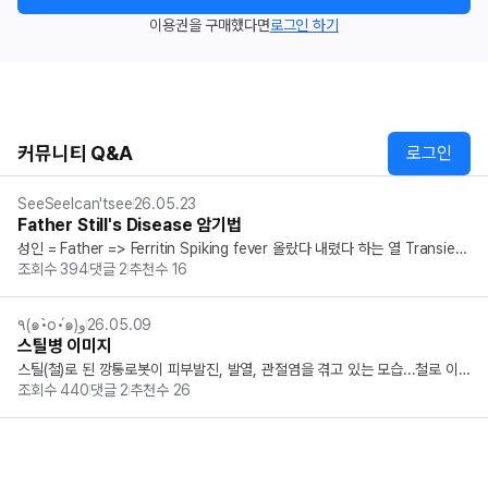
이용권을 구매했다면
로그인 하기
커뮤니티 Q&A
로그인
SeeSeeIcan'tsee
26.05.23
Father Still's Disease 암기법
성인 = Father => Ferritin Spiking fever 올랐다 내렸다 하는 열 Transient 
조회수
394
댓글
2
추천수
16
Rash 있었다 없었다 하는 발진 Inflammatory arthritis 염증성 관절통 Lymp
hadenopathy 림프 침범 Liver i...
٩(๑•̀o•́๑)و
26.05.09
스틸병 이미지
스틸(철)로 된 깡통로봇이 피부발진, 발열, 관절염을 겪고 있는 모습...철로 이
조회수
440
댓글
2
추천수
26
루어져 있기 때문에 ferritin 상승...